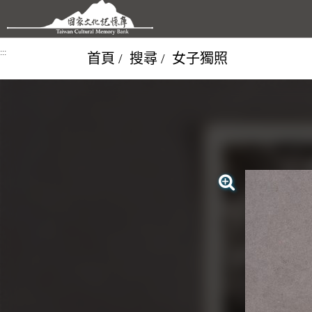
跳到主要內容區塊
:::
首頁
搜尋
女子獨照