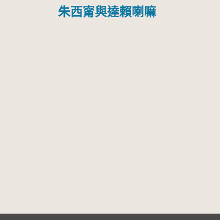
朱西甯與達賴喇嘛
:::