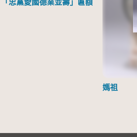
「忠黨愛國德業並壽」匾額
媽祖