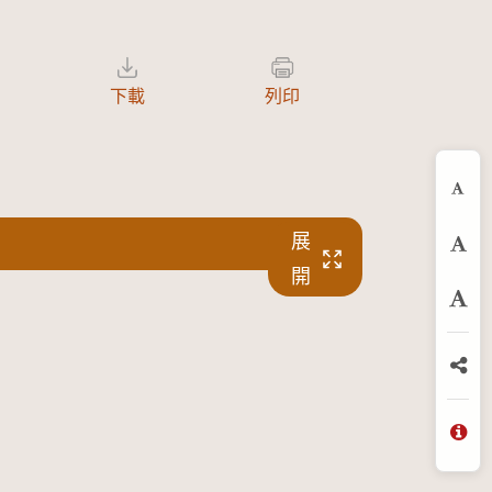
下載
列印
縮
展
預
開
放
分
問