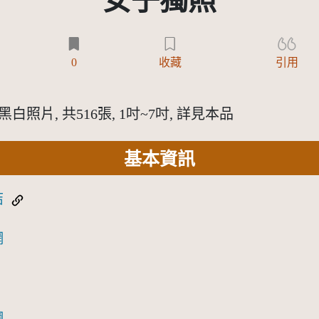
女子獨照
)
0
收藏
引用
照片, 共516張, 1吋~7吋, 詳見本品
基本資訊
結
網
網