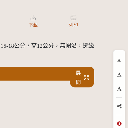
下載
列印
-18公分，高12公分，無帽沿，邊緣
縮
展
預
開
放
分
問