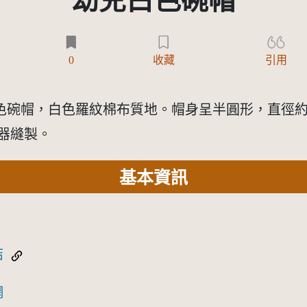
幼兒白色碗帽
)
0
收藏
引用
碗帽，白色羅紋棉布質地。帽身呈半圓形，直徑約15
機器縫製。
基本資訊
結
網