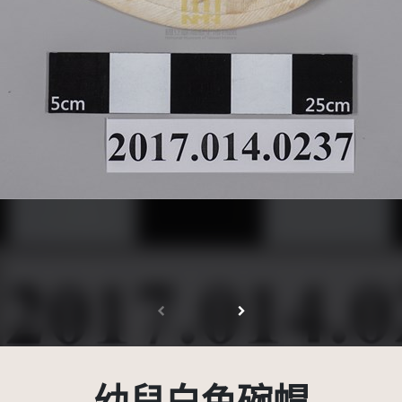
創用CC姓名標示 3.0 台灣及其後版本(CC BY 3.0 TW +)