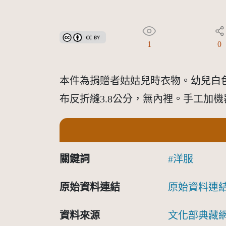
創用CC姓名標示 3.0 台灣及其後版本(CC BY 3.0 TW +
1
0
本件為捐贈者姑姑兒時衣物。幼兒白色
布反折縫3.8公分，無內裡。手工加
關鍵詞
洋服
原始資料連結
原始資料連
資料來源
文化部典藏