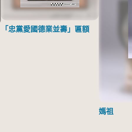
「忠黨愛國德業並壽」匾額
媽祖