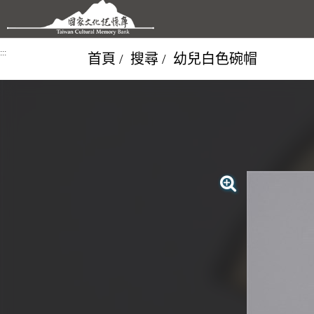
跳到主要內容區塊
:::
首頁
搜尋
幼兒白色碗帽