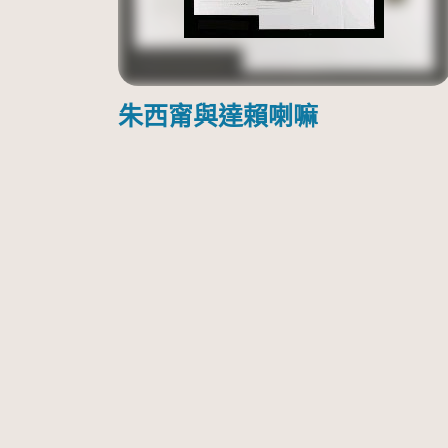
朱西甯與達賴喇嘛