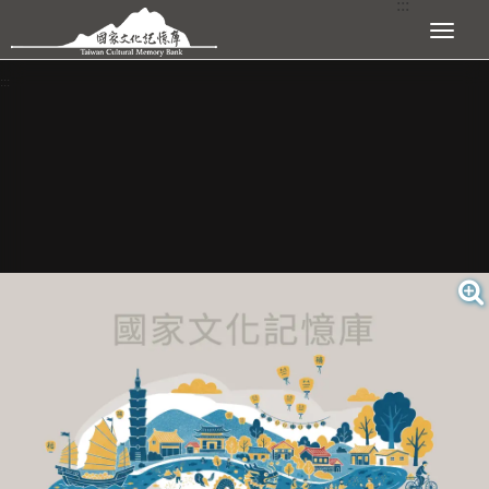
:::
跳到主要內容區塊
展開選單
:::