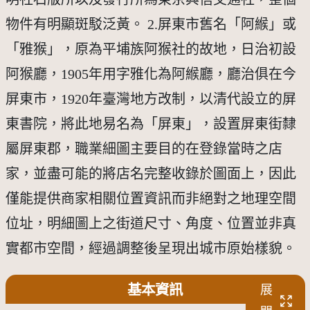
物件有明顯斑駁泛黃。 2.屏東市舊名「阿緱」或
「雅猴」，原為平埔族阿猴社的故地，日治初設
阿猴廳，1905年用字雅化為阿緱廳，廳治俱在今
屏東市，1920年臺灣地方改制，以清代設立的屏
東書院，將此地易名為「屏東」，設置屏東街隸
屬屏東郡，職業細圖主要目的在登錄當時之店
家，並盡可能的將店名完整收錄於圖面上，因此
僅能提供商家相關位置資訊而非絕對之地理空間
位址，明細圖上之街道尺寸、角度、位置並非真
實都市空間，經過調整後呈現出城市原始樣貌。
基本資訊
展