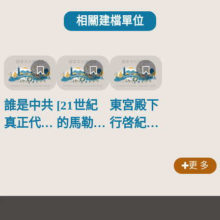
相關建檔單位
誰是中共
[21世紀
東宮殿下
真正代言
的馬勒、
行啓紀念
人？
歌劇人
物銀蓋碗
聲-對世
更 多
界與生命
的依戀—
:::
卡穆的馬