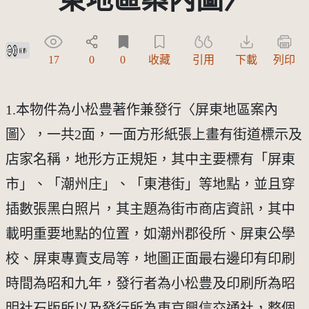
創用CC姓名標示 3.0 台灣及其後版本(CC BY 3.0 TW +)
17
0
0
收藏
引用
下載
列印
1.本物件為小松豊著作兼發行〈屏東地區案內
圖〉，一共2面，一面方形紙張上畫有街道標示及
店家名稱，地形方正規矩，其中主要標有「屏東
市」、「潮州庄」、「東港街」等地點，並且穿
插數張黑白照片，其主題為街市商店資訊，其中
載明重要地點的位置，如潮州郡役所、屏東公學
校、屏東專賣支局等，地圖正面最右邊印有印刷
時間為昭和九年，發行者為小松豊及印刷所為昭
明社石版所以及發行所為東京興信交通社，整個