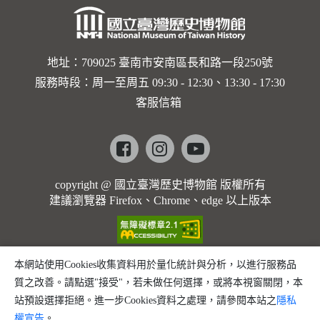
勒大地之
歌]【對
世界與生
地址：709025 臺南市安南區長和路一段250號
服務時段：周一至周五 09:30 - 12:30、13:30 - 17:30
命的依戀
客服信箱
─卡穆的
馬勒大地
Facebook
instagram
youtube
之歌】
copyright @ 國立臺灣歷史博物館 版權所有
建議瀏覽器 Firefox、Chrome、edge 以上版本
本網站使用Cookies收集資料用於量化統計與分析，以進行服務品
質之改善。請點選"接受"，若未做任何選擇，或將本視窗關閉，本
站預設選擇拒絕。進一步Cookies資料之處理，請參閱本站之
隱私
權宣告
。