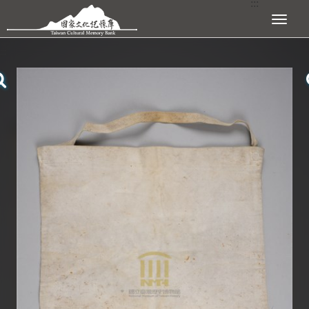
:::
跳到主要內容區塊
展開選單
:::
查看