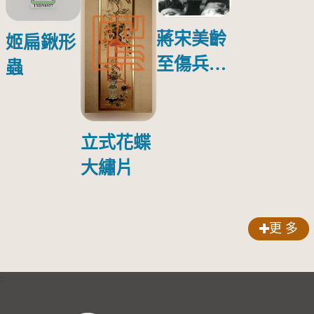
蔣宋美齡
姬扁鍬形
至傷兵醫
蟲
院探視受
傷日本戰
俘照片
立式花蝶
大繡片
更 多
:::