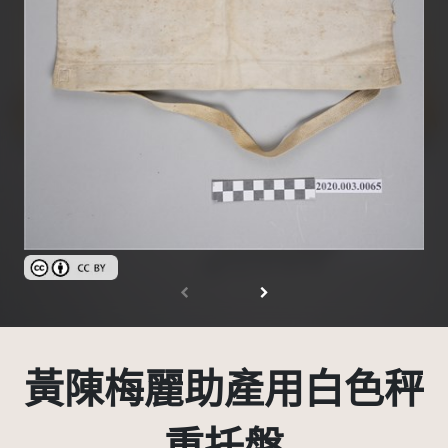
創用CC姓名標示 3.0 台灣及其後版本(CC BY 3.0 TW +)
黃陳梅麗助產用白色秤
重托盤