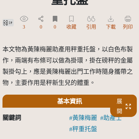
創用CC姓名標示 3.0 台灣及其後版本(CC BY 3.0 TW +)
3
0
0
收藏
引用
下載
列印
本文物為黃陳梅麗助產用秤重托盤，以白色布製
作，兩端有布條可以做為掛環，掛在磅秤的金屬
製掛勾上，應是黃陳梅麗出門工作時隨身攜帶之
物，主要作用是秤新生兒的體重。
基本資訊
展
開
關鍵詞
黃陳梅麗
助產士
秤重托盤