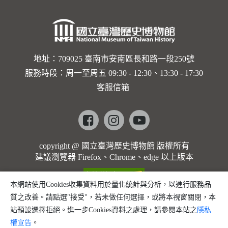
卡穆的馬
勒大地之
歌]【對
世界與生
地址：709025 臺南市安南區長和路一段250號
服務時段：周一至周五 09:30 - 12:30、13:30 - 17:30
命的依戀
客服信箱
─卡穆的
馬勒大地
Facebook
instagram
youtube
之歌】
copyright @ 國立臺灣歷史博物館 版權所有
建議瀏覽器 Firefox、Chrome、edge 以上版本
本網站使用Cookies收集資料用於量化統計與分析，以進行服務品
質之改善。請點選"接受"，若未做任何選擇，或將本視窗關閉，本
站預設選擇拒絕。進一步Cookies資料之處理，請參閱本站之
隱私
權宣告
。