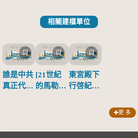
相關建檔單位
誰是中共
[21世紀
東宮殿下
真正代言
的馬勒、
行啓紀念
人？
歌劇人
物銀蓋碗
聲-對世
更 多
界與生命
的依戀—
:::