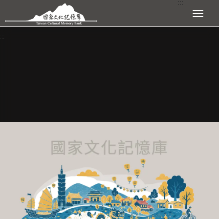
:::
跳到主要內容區塊
展開選單
:::