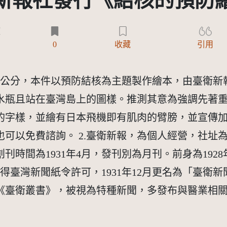
新報社發行《結核的預防
)
0
收藏
引用
分、寬0.1公分，本件以預防結核為主題製作繪本，由臺
水瓶且站在臺灣島上的圖樣。推測其意為強調先著
的字樣，並繪有日本飛機即有肌肉的臂膀，並宣傳
可以免費諮詢。 2.臺衛新報，為個人經營，社址
創刊時間為1931年4月，發刊別為月刊。前身為192
日取得臺灣新聞紙令許可，1931年12月更名為「臺
《臺衛叢書》，被視為特種新聞，多發布與醫業相