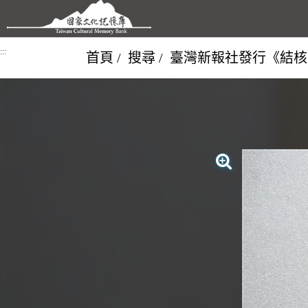
跳到主要內容區塊
:::
首頁
搜尋
臺灣新報社發行《結核