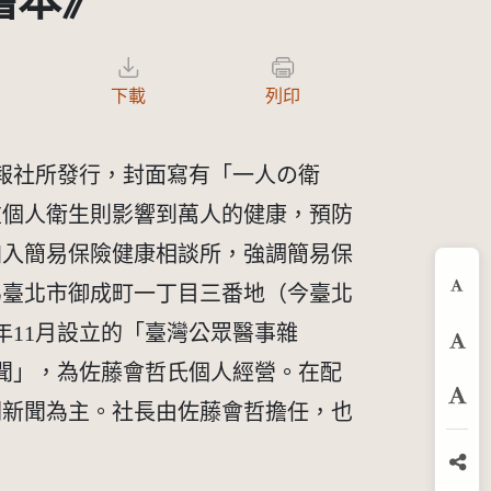
繪本》
下載
列印
衛新報社所發行，封面寫有「一人の衛
重個人衛生則影響到萬人的健康，預防
加入簡易保險健康相談所，強調簡易保
為臺北市御成町一丁目三番地（今臺北
縮
8年11月設立的「臺灣公眾醫事雜
預
衛新聞」，為佐藤會哲氏個人經營。在配
關新聞為主。社長由佐藤會哲擔任，也
放
分