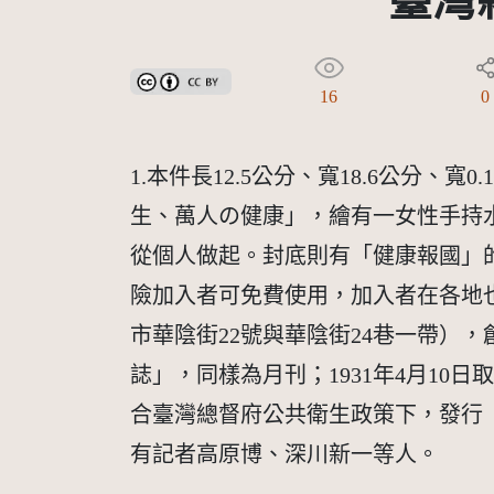
臺灣
創用CC姓名標示 3.0 台灣及其後版本(CC BY 3.0 TW +
16
0
1.本件長12.5公分、寬18.6公
生、萬人の健康」，繪有一女性手持
從個人做起。封底則有「健康報國」
險加入者可免費使用，加入者在各地也
市華陰街22號與華陰街24巷一帶），
誌」，同樣為月刊；1931年4月10
合臺灣總督府公共衛生政策下，發行
有記者高原博、深川新一等人。