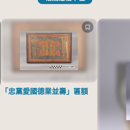
「忠黨愛國德業並壽」匾額