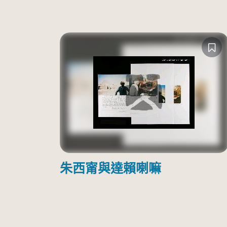
朱西甯與達賴喇嘛