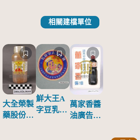
相關建檔單位
鮮大王A
大全榮製
萬家香醬
字豆乳罐
藥股份有
油廣告塑
頭圓形標
限公司出
膠牌
籤紙原稿
品索比林