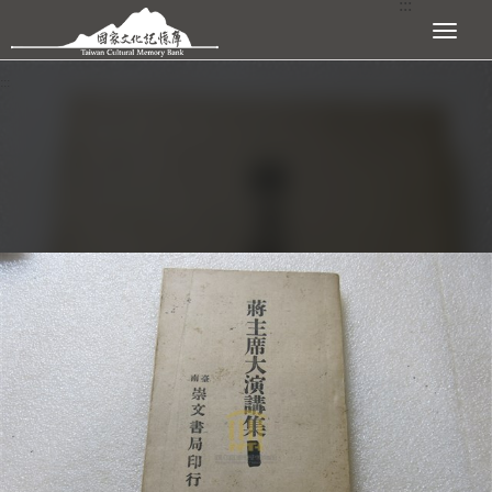
:::
跳到主要內容區塊
展開選單
:::