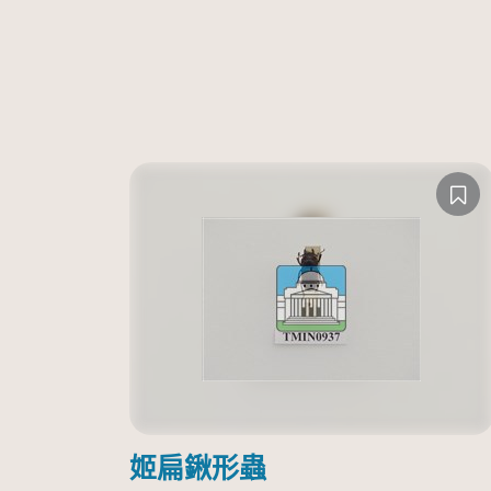
姬扁鍬形蟲