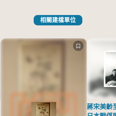
相關建檔單位
蔣宋美齡