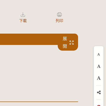
下載
列印
展
開
縮
預
放
分