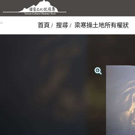
跳到主要內容區塊
:::
首頁
搜尋
梁寒操土地所有權狀