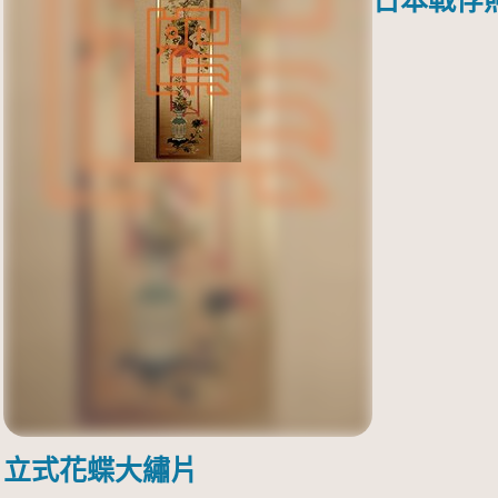
日本戰俘
立式花蝶大繡片