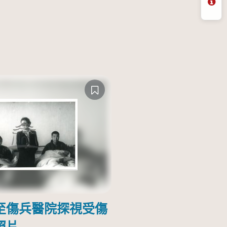
問
至傷兵醫院探視受傷