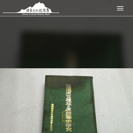
:::
跳到主要內容區塊
展開選單
:::