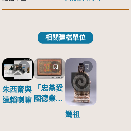
相關建檔單位
「忠黨愛
朱西甯與
國德業並
達賴喇嘛
壽」匾額
媽祖