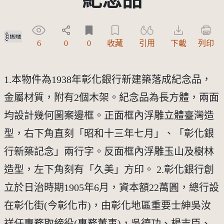
受著作權法保護-僅限於本平台有限度公開瀏覽
6
0
0
收藏
引用
下載
列印
1.本物件為1938年彰化銀行新建築落成紀念品，
金屬材質，附有2個木架。紀念品為長方體，兩面
均設計幾何圖案邊框。正面框內浮雕立體臺灣造
型，右下角直刻「昭和十三年七月」、「彰化銀
行新築記念」兩行字。反面框內浮雕玉山及樹林
造型，左下角刻有「久美」方印。 2.彰化銀行創
立於日治時期1905年6月，資本額22萬圓，總行設
在彰化街(今彰化市)，由彰化地區重要士紳吳汝
祥任專務取締役(專務董事)，吳德功、楊吉臣、