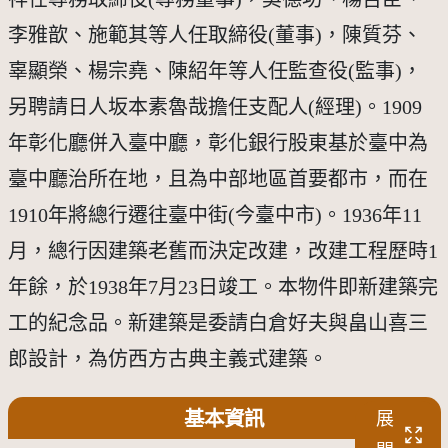
李雅歆、施範其等人任取締役(董事)，陳質芬、
辜顯榮、楊宗堯、陳紹年等人任監查役(監事)，
另聘請日人坂本素魯哉擔任支配人(經理)。1909
年彰化廳併入臺中廳，彰化銀行股東基於臺中為
臺中廳治所在地，且為中部地區首要都市，而在
1910年將總行遷往臺中街(今臺中市)。1936年11
月，總行因建築老舊而決定改建，改建工程歷時1
年餘，於1938年7月23日竣工。本物件即新建築完
工的紀念品。新建築是委請白倉好夫與畠山喜三
郎設計，為仿西方古典主義式建築。
基本資訊
展