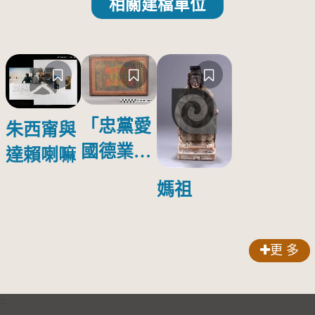
相關建檔單位
「忠黨愛
朱西甯與
國德業並
達賴喇嘛
壽」匾額
媽祖
更 多
:::