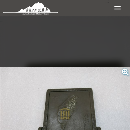
:::
跳到主要內容區塊
展開選單
:::