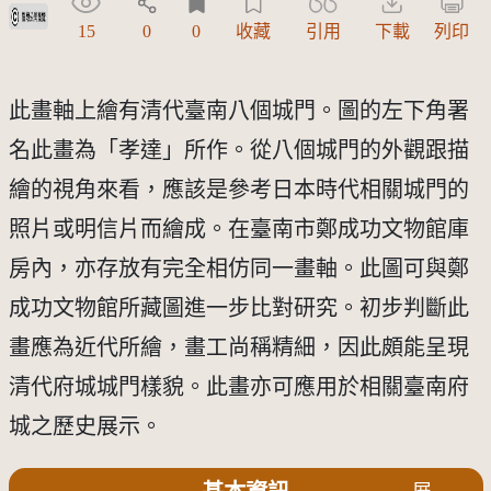
受著作權法保護-僅限於本平台有限度公開瀏覽
15
0
0
收藏
引用
下載
列印
此畫軸上繪有清代臺南八個城門。圖的左下角署
名此畫為「孝達」所作。從八個城門的外觀跟描
繪的視角來看，應該是參考日本時代相關城門的
照片或明信片而繪成。在臺南市鄭成功文物館庫
房內，亦存放有完全相仿同一畫軸。此圖可與鄭
成功文物館所藏圖進一步比對研究。初步判斷此
畫應為近代所繪，畫工尚稱精細，因此頗能呈現
清代府城城門樣貌。此畫亦可應用於相關臺南府
城之歷史展示。