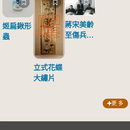
蔣宋美齡
姬扁鍬形
至傷兵醫
蟲
院探視受
傷日本戰
俘照片
立式花蝶
大繡片
更 多
:::