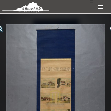
:::
跳到主要內容區塊
展開選單
:::
查看