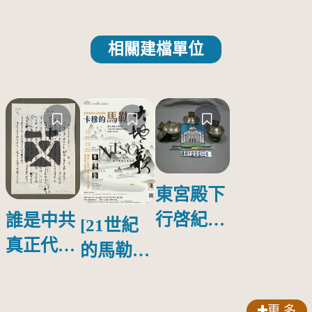
相關建檔單位
東宮殿下
行啓紀念
誰是中共
[21世紀
物銀蓋碗
真正代言
的馬勒、
人？
歌劇人
聲-對世
更 多