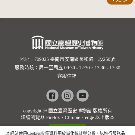
界與生命
的依戀—
:::
卡穆的馬
勒大地之
歌]【對
世界與生
地址：709025 臺南市安南區長和路一段250號
服務時段：周一至周五 09:30 - 12:30、13:30 - 17:30
命的依戀
客服信箱
─卡穆的
馬勒大地
Facebook
instagram
youtube
之歌】
copyright @ 國立臺灣歷史博物館 版權所有
建議瀏覽器 Firefox、Chrome、edge 以上版本
本網站使用Cookies收集資料用於量化統計與分析，以進行服務品