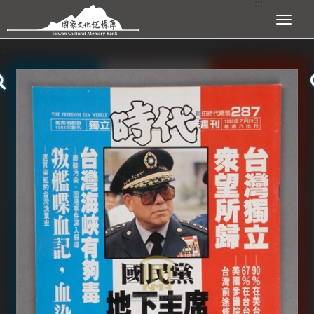
:::
跳到主要內容區塊
展開選單
:::
查看