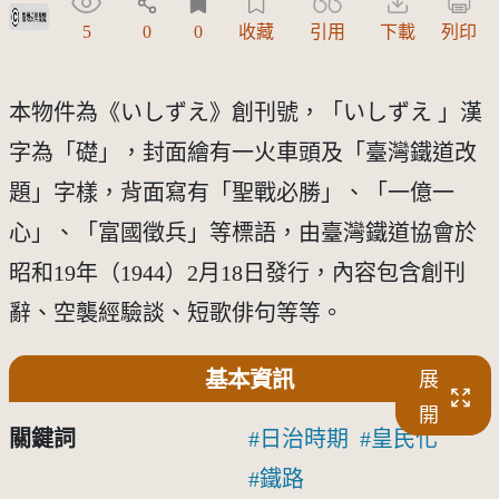
受著作權法保護-僅限於本平台有限度公開瀏覽
5
0
0
收藏
引用
下載
列印
本物件為《いしずえ》創刊號，「いしずえ 」漢
字為「礎」，封面繪有一火車頭及「臺灣鐵道改
題」字樣，背面寫有「聖戰必勝」、「一億一
心」、「富國徵兵」等標語，由臺灣鐵道協會於
昭和19年（1944）2月18日發行，內容包含創刊
辭、空襲經驗談、短歌俳句等等。
基本資訊
展
開
關鍵詞
日治時期
皇民化
鐵路