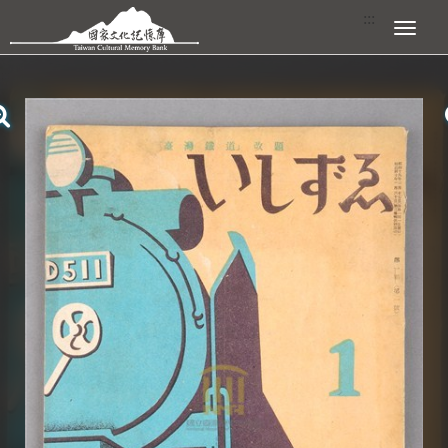
跳到主要內容區塊
:::
展開選單
:::
查看