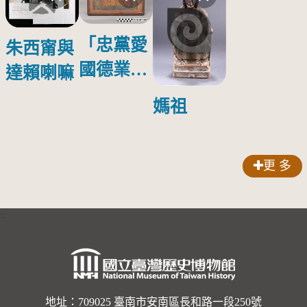
「忠黨愛
朱西甯與
國德業並
達賴喇嘛
壽」匾額
媽祖
更 多
:::
地址：709025 臺南市安南區長和路一段250號