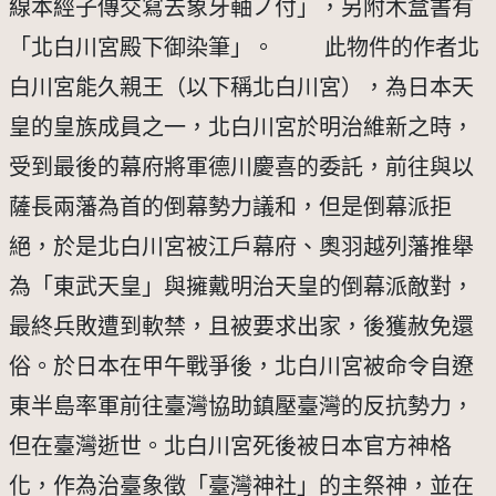
線本經子傳交寫去象牙軸ノ付」，另附木盒書有
「北白川宮殿下御染筆」。 此物件的作者北
白川宮能久親王（以下稱北白川宮），為日本天
皇的皇族成員之一，北白川宮於明治維新之時，
受到最後的幕府將軍德川慶喜的委託，前往與以
薩長兩藩為首的倒幕勢力議和，但是倒幕派拒
絕，於是北白川宮被江戶幕府、奧羽越列藩推舉
為「東武天皇」與擁戴明治天皇的倒幕派敵對，
最終兵敗遭到軟禁，且被要求出家，後獲赦免還
俗。於日本在甲午戰爭後，北白川宮被命令自遼
東半島率軍前往臺灣協助鎮壓臺灣的反抗勢力，
但在臺灣逝世。北白川宮死後被日本官方神格
化，作為治臺象徵「臺灣神社」的主祭神，並在