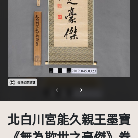
受著作權法保護-僅限於本平台有限度公開瀏覽
北白川宮能久親王墨寶
《無為欺世之豪傑》卷