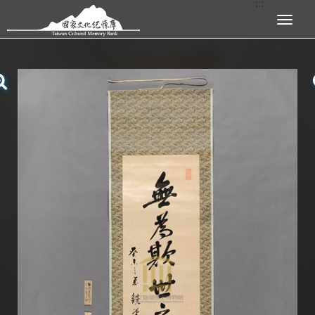
:::
跳到主要內容區塊
展開選單
:::
查看