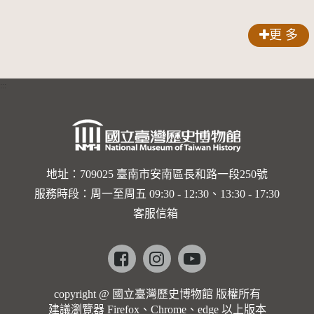
聲-對世
更 多
界與生命
的依戀—
:::
卡穆的馬
勒大地之
歌]【對
世界與生
地址：709025 臺南市安南區長和路一段250號
服務時段：周一至周五 09:30 - 12:30、13:30 - 17:30
命的依戀
客服信箱
─卡穆的
馬勒大地
Facebook
instagram
youtube
之歌】
copyright @ 國立臺灣歷史博物館 版權所有
建議瀏覽器 Firefox、Chrome、edge 以上版本