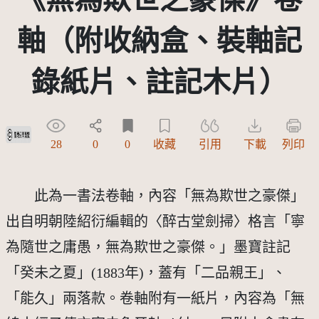
軸（附收納盒、裝軸記
錄紙片、註記木片）
受著作權法保護-僅限於本平台有限度公開瀏覽
28
0
0
收藏
引用
下載
列印
此為一書法卷軸，內容「無為欺世之豪傑」
出自明朝陸紹衍編輯的〈醉古堂劍掃〉格言「寧
為隨世之庸愚，無為欺世之豪傑。」墨寶註記
「癸未之夏」(1883年)，蓋有「二品親王」、
「能久」兩落款。卷軸附有一紙片，內容為「無