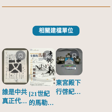
相關建檔單位
東宮殿下
行啓紀念
誰是中共
[21世紀
物銀蓋碗
真正代言
的馬勒、
人？
歌劇人