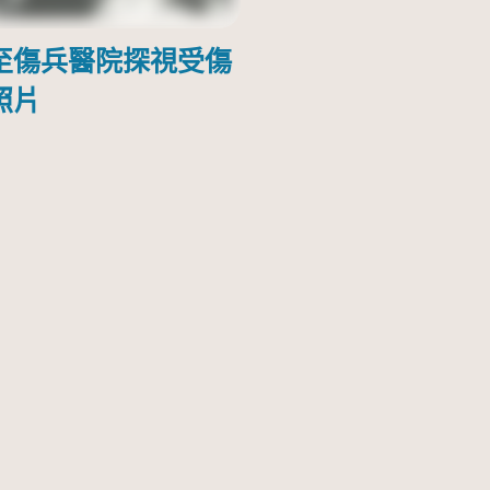
至傷兵醫院探視受傷
照片