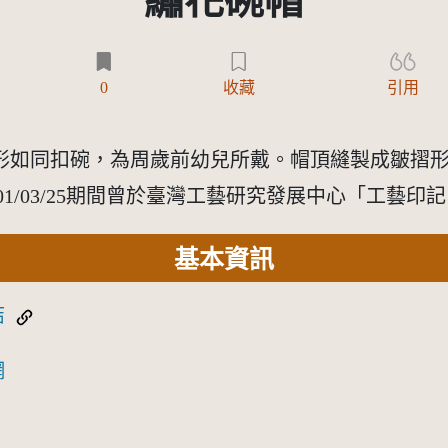
繡花碗帽
)
0
收藏
引用
形如同扣碗，為周歲前幼兒所戴。帽頂縫製成皺摺
29-101/03/25期間曾於臺灣工藝研究發展中心「
基本資訊
結
網