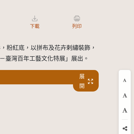
下載
列印
形，粉紅底，以拼布及花卉剌繡裝飾，
工藝印記－臺灣百年工藝文化特展」展出。
展
縮
開
預
放
分