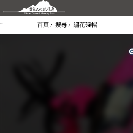
跳到主要內容區塊
:::
首頁
搜尋
繡花碗帽