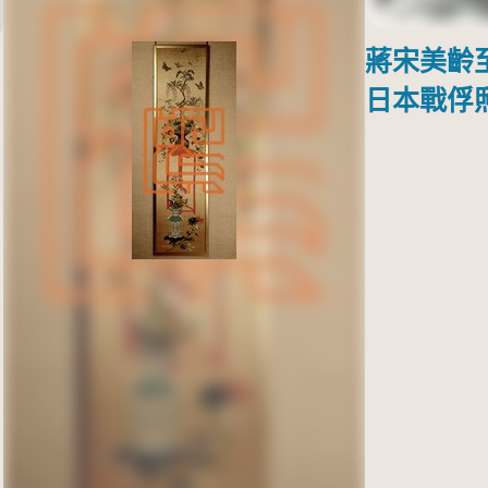
蔣宋美齡
日本戰俘