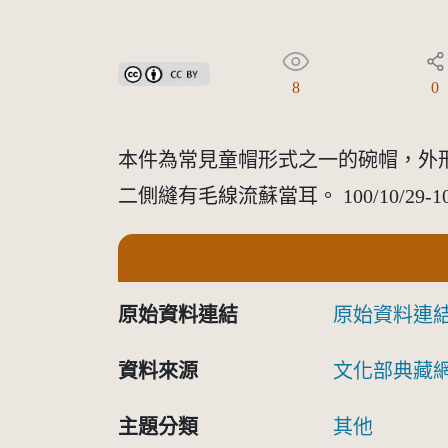
創用CC姓名標示 3.0 台灣及其後版本(CC BY 3.0 TW +
8
0
本件為常見童帽形式之一的碗帽，外
二側縫有毛線流蘇當耳。 100/10/
原始資料連結
原始資料連
資料來源
文化部典藏
主題分類
其他