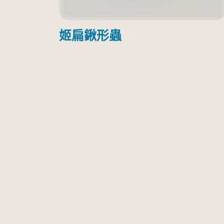
姬扁鍬形蟲