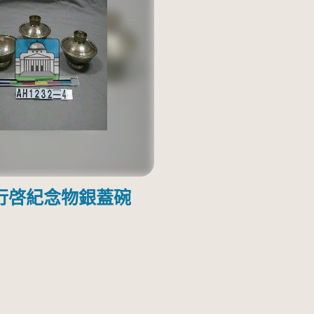
行啓紀念物銀蓋碗