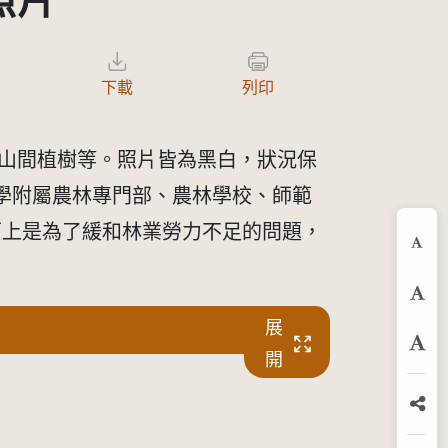
照片
下載
列印
、山間植樹等。照片皆為黑白，狀況保
大學附屬農林專門部、農林學校、師範
面上是為了緩和林業勞力不足的問題，
縮
預
展
放
開
分