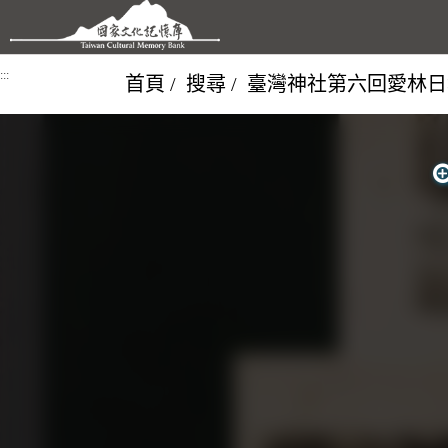
跳到主要內容區塊
:::
首頁
搜尋
臺灣神社第六回愛林日