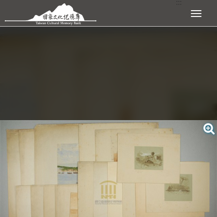
:::
跳到主要內容區塊
展開選單
:::