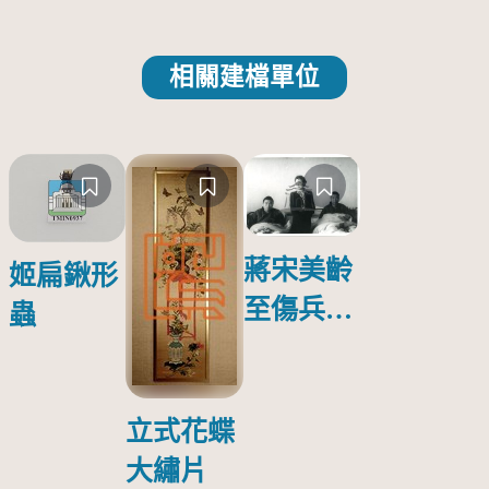
相關建檔單位
蔣宋美齡
姬扁鍬形
至傷兵醫
蟲
院探視受
傷日本戰
俘照片
立式花蝶
大繡片