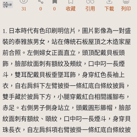
創用CC姓名標示 3.0 台灣及其後版本(CC BY 3.0 TW +)
31
0
0
收藏
引用
下載
列印
1. 日本時代有色印刷明信片，圖片影像為一對盛
裝的泰雅族男女，站在傳統石板屋頂之木造家屋
前合照。左側婦女正面直立，頭頂配戴貝板頭
飾，臉部紋面刺有額紋及頰紋，口中叼一長煙
斗，雙耳配戴貝板垂墜耳飾，身穿紅色長袖上
衣，自右肩斜下左臂披掛一條紅底白條紋披肩，
雙手藏於披肩下方，小腿穿戴紅白相間護腳布，
赤足。右側男子側身站立，頭戴圓形籐帽，臉部
紋面刺有額紋、頤紋，口中叼一長煙斗，身穿貝
珠長衣，自左肩斜項右臂披掛一條紅底白條紋披