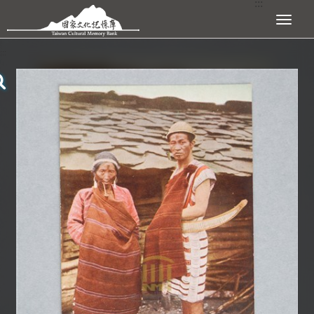
:::
跳到主要內容區塊
展開選單
:::
查看