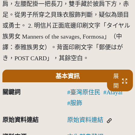
肩，左腰配掛一把長刀，雙手藏於披肩下方，赤
足。從男子所穿之貝珠衣服飾判斷，疑似為頭目
或勇士。 2. 明信片正面底邊印刷文字「タイヤル
族男女 Manners of the savages, Formosa」（中
譯：泰雅族男女）。背面印刷文字「郵便はが
き，POST CARD」，其餘空白。
基本資訊
展
開
關鍵詞
臺灣原住民
Atayal
服飾
原始資料連結
原始資料連結