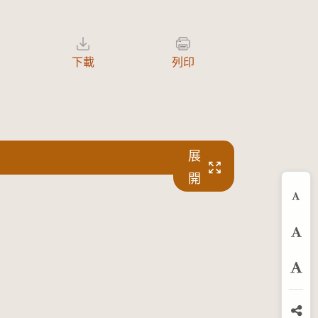
下載
列印
展
開
縮
預
放