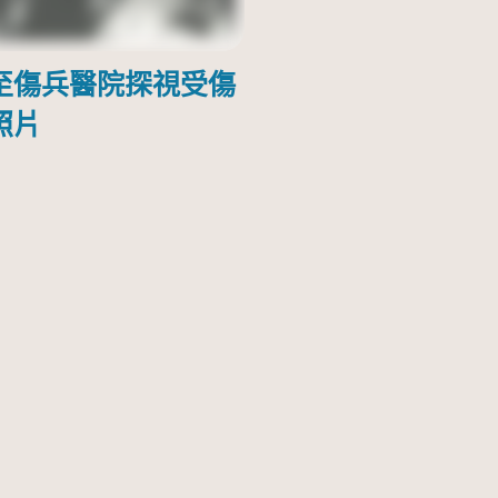
至傷兵醫院探視受傷
照片