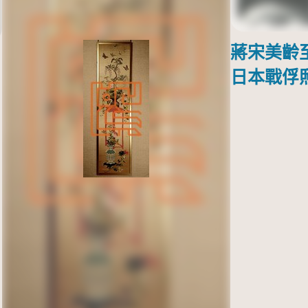
蔣宋美齡
日本戰俘