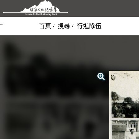
跳到主要內容區塊
:::
首頁
搜尋
行進隊伍