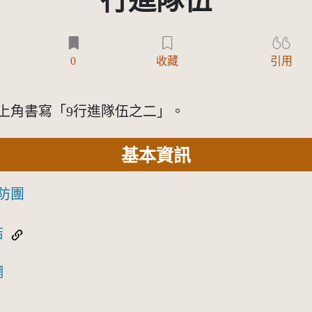
行進隊伍
0
收藏
引用
面右上角書寫「9行進隊伍之二」。
基本資訊
防團
結
網