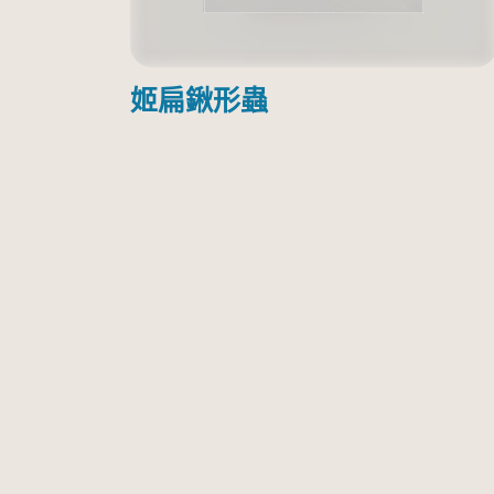
姬扁鍬形蟲