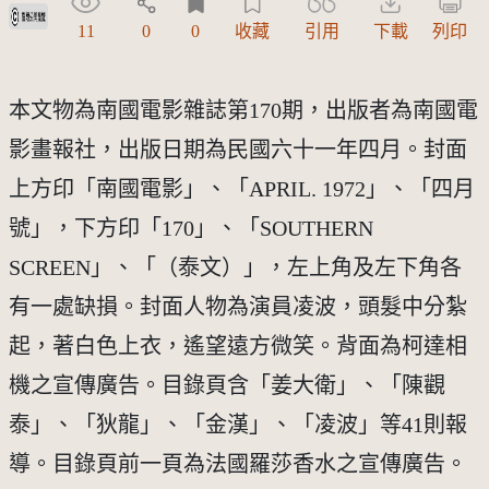
受著作權法保護-僅限於本平台有限度公開瀏覽
11
0
0
收藏
引用
下載
列印
本文物為南國電影雜誌第170期，出版者為南國電
影畫報社，出版日期為民國六十一年四月。封面
上方印「南國電影」、「APRIL. 1972」、「四月
號」，下方印「170」、「SOUTHERN
SCREEN」、「（泰文）」，左上角及左下角各
有一處缺損。封面人物為演員凌波，頭髮中分紮
起，著白色上衣，遙望遠方微笑。背面為柯達相
機之宣傳廣告。目錄頁含「姜大衛」、「陳觀
泰」、「狄龍」、「金漢」、「凌波」等41則報
導。目錄頁前一頁為法國羅莎香水之宣傳廣告。