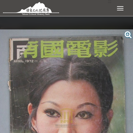
:::
跳到主要內容區塊
展開選單
:::