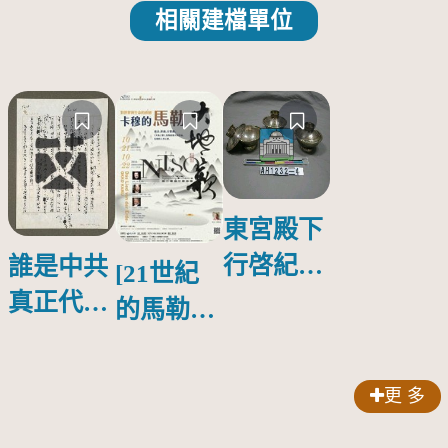
相關建檔單位
東宮殿下
行啓紀念
誰是中共
[21世紀
物銀蓋碗
真正代言
的馬勒、
人？
歌劇人
聲-對世
更 多
界與生命