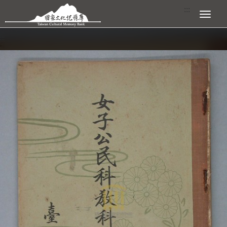
跳到主要內容區塊
:::
展開選單
:::