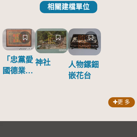
相關建檔單位
「忠黨愛
神社
人物鏍鈿
國德業並
嵌花台
壽」匾額
更 多
:::