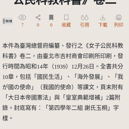
受著作權法保護-僅限於本平台有限度公開瀏覽
7
0
0
收藏
引用
下載
列印
本件為臺灣總督府編纂、發行之《女子公民科教
科書》卷二，由臺北市吉村商會印刷所印刷，發
行時間為昭和14年（1939）12月26日。全書共分
10章，包括「國民生活」、「海外發展」、「我
が國の使命」（我國的使命）等課文，頁末附有
「大日本帝國憲法」與「皇室典範增補」2篇附
錄。封底寫有：「第四學年二組 謝氏玉桐」字
樣。