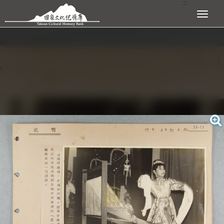
:::
跳到主要內容區塊
展開選單
:::