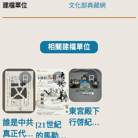
建檔單位
文化部典藏網
相關建檔單位
東宮殿下
行啓紀念
誰是中共
[21世紀
物銀蓋碗
真正代言
的馬勒、