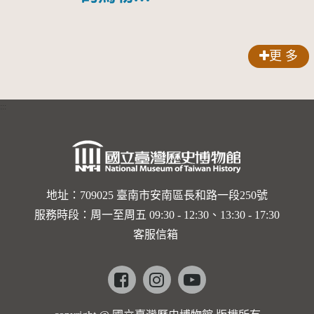
人？
歌劇人
聲-對世
更 多
界與生命
的依戀—
:::
卡穆的馬
勒大地之
歌]【對
世界與生
地址：709025 臺南市安南區長和路一段250號
服務時段：周一至周五 09:30 - 12:30、13:30 - 17:30
命的依戀
客服信箱
─卡穆的
馬勒大地
Facebook
instagram
youtube
之歌】