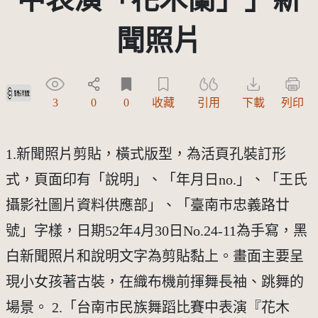
聞照片
受著作權法保護-僅限於本平台有限度公開瀏覽
3
0
0
收藏
引用
下載
列印
1.新聞照片剪貼，橫式版型，為活頁孔裝訂形
式，頁面印有「說明」、「年月日no.」、「王氏
攝影社圖片資料供應部」、「臺南市忠義路廿
號」字樣，日期52年4月30日No.24-11為手寫，黑
白新聞照片和說明文字為剪貼黏上。畫面主要呈
現小女孩著古裝，在織布機前揮舞長袖、跳舞的
場景。 2.「台南市民族舞蹈比賽中表演『花木