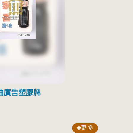
油廣告塑膠牌
更 多