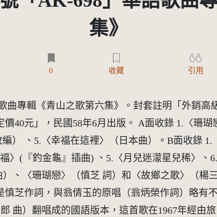
號「AK-698」華語歌曲
集》
0
收藏
引用
華語歌曲專輯《青山之歌第六集》。封套註明「外銷
40元」，民國58年6月出版。 A面收錄 1.〈珊瑚
） 、5.〈幸福在這裡〉（日本曲）。B面收錄 1.〈
幸福〉(『釣金龜』插曲) 、5.〈月兒迷濛星兒稀〉、
曲）、〈珊瑚戀〉（慎芝 詞）和〈故鄉之歌〉（楊三
慎芝作詞，與翁倩玉的原唱（翁炳榮作詞）略有不同
三郎 曲）翻唱成的國語版本，這首歌在1967年經