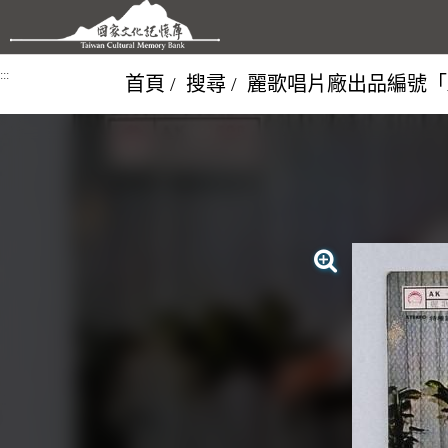
跳到主要內容區塊
:::
首頁
搜尋
麗歌唱片廠出品編號「A