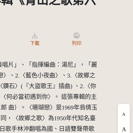
專輯《青山之歌第六
下載
列印
高級唱片」、「指揮編曲：湯尼」，「麗
戀〉、2.〈藍色小夜曲〉、3.〈故鄉之
鑽石〉(『大盜歌王』插曲) 、2.〈你
6.〈何必當初遇到你〉。 這張專輯的主
郎 曲）。〈珊瑚戀〉是1969年翁倩玉
，〈故鄉之歌〉為1950年代知名臺
縮
由旅日歌手林沖翻唱為國、日語雙聲帶歌