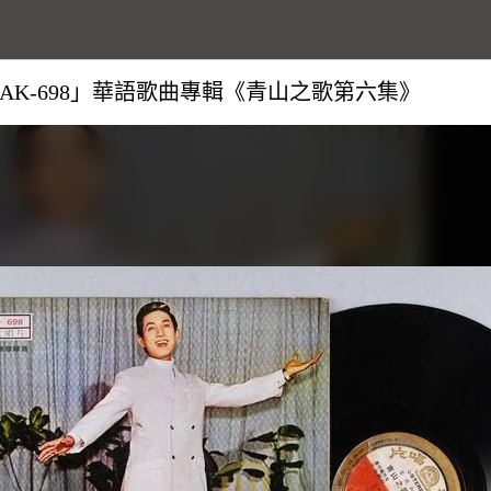
K-698」華語歌曲專輯《青山之歌第六集》