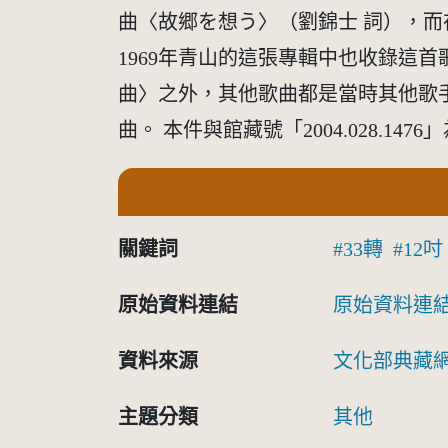
曲〈故郷を想う〉（劉錦士 詞），
1969年青山的這張專輯中也收錄這
曲〉之外，其他歌曲都是當時其他歌
曲。 本件與館藏號「2004.028.14
關鍵詞
33轉
12吋
原始資料連結
原始資料連
資料來源
文化部典藏
主題分類
其他