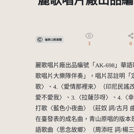
麗歌唱片廠出品編
受著作權法保護-僅限於本平台有限度公開瀏覽
3
0
麗歌唱片廠出品編號「AK-698」
歌唱片大樂隊伴奏」，唱片蕊註明「定價
歌〉、4.〈愛情那裡來〉（印尼民謠改編
愛不愛我〉、3.〈拉薩莎呀〉、4.〈
打歌〈藍色小夜曲〉（莊奴 詞/古月 
在臺發表的成名曲，青山原唱的版本是
語歌曲〈思念故鄉〉（周添旺 詞/楊