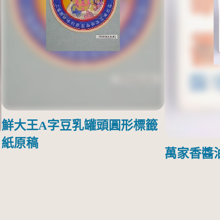
鮮大王A字豆乳罐頭圓形標籤
紙原稿
萬家香醬