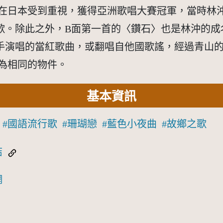
而在日本受到重視，獲得亞洲歌唱大賽冠軍，當時林
首歌。除此之外，B面第一首的〈鑽石〉也是林沖的
手演唱的當紅歌曲，或翻唱自他國歌謠，經過青山
76」為相同的物件。
基本資訊
國語流行歌
珊瑚戀
藍色小夜曲
故鄉之歌
結
網