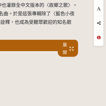
預
沖也灌錄全中文版本的〈故鄉之歌〉。
放
成名曲。於是這張專輯除了〈藍色小夜
的詮釋，也成為受聽眾歡迎的知名歌
分
問
展
開