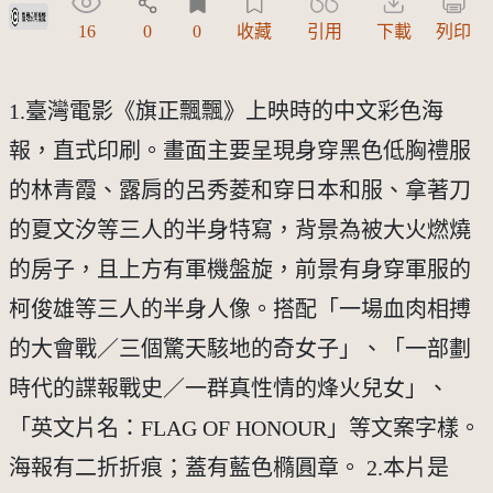
受著作權法保護-僅限於本平台有限度公開瀏覽
16
0
0
收藏
引用
下載
列印
1.臺灣電影《旗正飄飄》上映時的中文彩色海
報，直式印刷。畫面主要呈現身穿黑色低胸禮服
的林青霞、露肩的呂秀菱和穿日本和服、拿著刀
的夏文汐等三人的半身特寫，背景為被大火燃燒
的房子，且上方有軍機盤旋，前景有身穿軍服的
柯俊雄等三人的半身人像。搭配「一場血肉相搏
的大會戰／三個驚天駭地的奇女子」、「一部劃
時代的諜報戰史／一群真性情的烽火兒女」、
「英文片名：FLAG OF HONOUR」等文案字樣。
海報有二折折痕；蓋有藍色橢圓章。 2.本片是