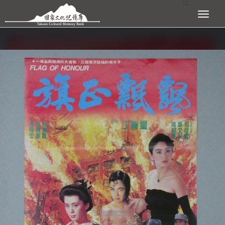
:::
跳到主要內容區塊
展開選單
:::