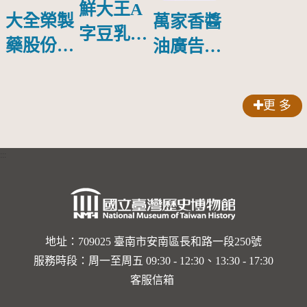
鮮大王A
大全榮製
萬家香醬
字豆乳罐
藥股份有
油廣告塑
頭圓形標
限公司出
膠牌
籤紙原稿
品索比林
更 多
錠
:::
地址：709025 臺南市安南區長和路一段250號
服務時段：周一至周五 09:30 - 12:30、13:30 - 17:30
客服信箱