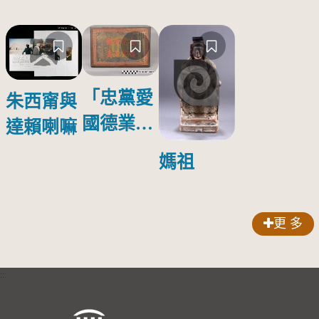
「忠黨愛
朱西甯與
國德業並
達賴喇嘛
壽」匾額
媽祖
更 多
:::