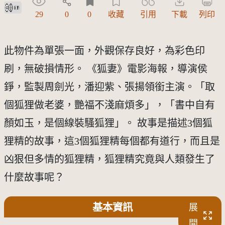
創用CC姓名標示 3.0 台灣及其後版本(CC BY 3.0 TW +)
29
0
0
收藏
引用
下載
列印
此物件為單張一面，外觀保存良好，為彩色印
刷，無破損情形。 《狐妻》電影海報，導演侯
錚，監製周劍光，潘迎紫、張揚領銜主演。「取
個狐狸做老婆，艷福不淺麻煩多」，「書中自有
顏如玉，是個線裝騷狐狸」。 故事是描述3個狐
狸精的故事，這3個狐狸精每個都有道行，而且是
凶狠但多情的狐狸精，狐狸精究竟與人類發生了
什麼故事呢？
基本資訊
展
開