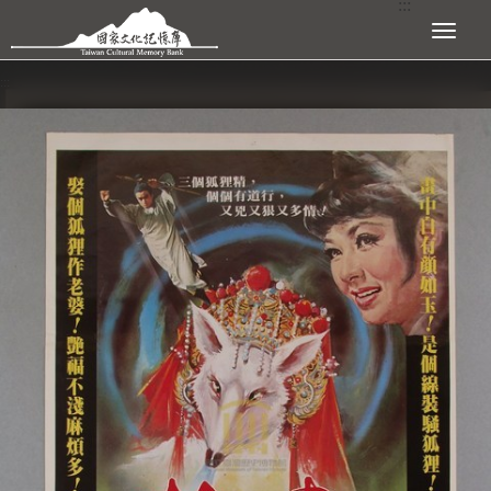
:::
跳到主要內容區塊
展開選單
:::