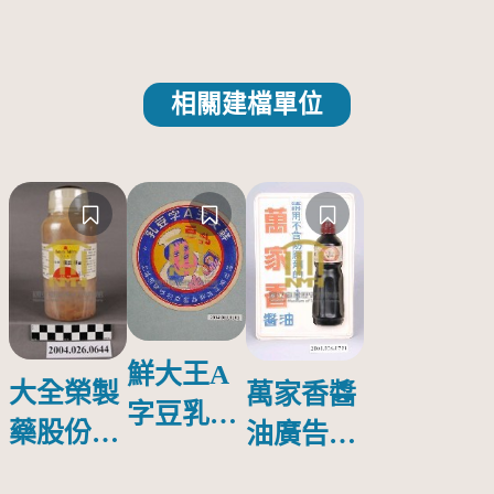
相關建檔單位
鮮大王A
大全榮製
萬家香醬
字豆乳罐
藥股份有
油廣告塑
頭圓形標
限公司出
膠牌
籤紙原稿