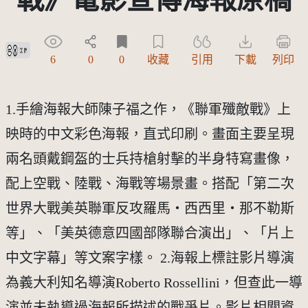
創用CC姓名標示 3.0 台灣及其後版本(CC BY 3.0 TW +)
6
0
0
收藏
引用
下載
列印
1.手繪海報大師陳子福之作，《聯軍殲敵戰》上
映時的中文彩色海報，直式印刷。畫面主要呈現
兩名頭戴鋼盔的士兵持槍射擊的半身特寫畫像，
配上空戰、陸戰、海戰等場景畫。搭配「第二次
世界大戰美英聯軍反攻羅馬・西西里・那不勒斯
等」、「美英德意四國部隊聯合演出」、「片上
中文字幕」等文案字樣。 2.海報上標註影片導演
為義大利知名導演Roberto Rossellini，但查此一導
演並未執導過海報所描述的戰爭片。影片相關資