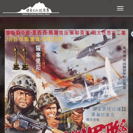
:::
跳到主要內容區塊
展開選單
:::
查