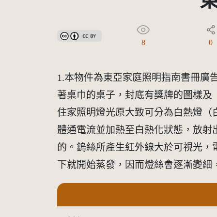
創用CC姓名標示 3.0 台灣及其後版本(CC BY 3.0 TW +
8
0
1.本物件為東亞家庭照明指南書冊
著桌巾的桌子，封底有獎牌的圖樣及「
住家照明燈光原大致可分為白熱燈（
體通電流並加熱至白熱化狀態，放射出來的
的。鎢絲所產生紅外線大於可視光，電
下就開始蒸發，因而燈絲會逐漸變細