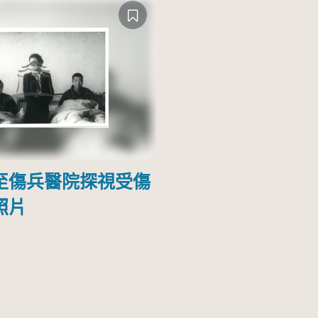
至傷兵醫院探視受傷
照片