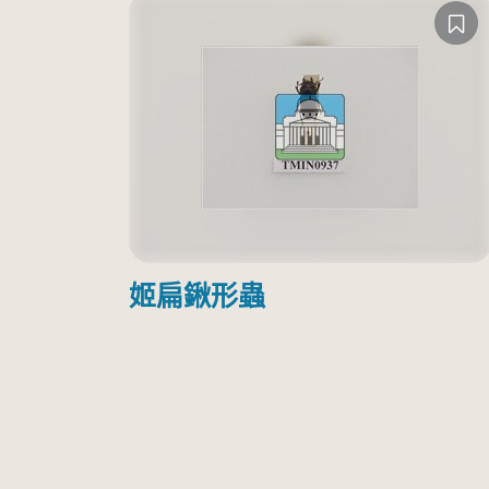
姬扁鍬形蟲