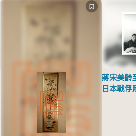
蔣宋美齡
日本戰俘