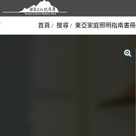
跳到主要內容區塊
:::
首頁
搜尋
東亞家庭照明指南書冊