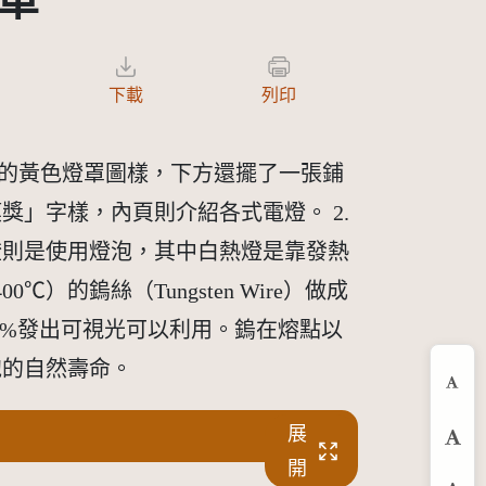
單
下載
列印
泡的黃色燈罩圖樣，下方還擺了一張鋪
」字樣，內頁則介紹各式電燈。 2.
燈則是使用燈泡，其中白熱燈是靠發熱
鎢絲（Tungsten Wire）做成
0%發出可視光可以利用。鎢在熔點以
泡的自然壽命。
縮
展
預
開