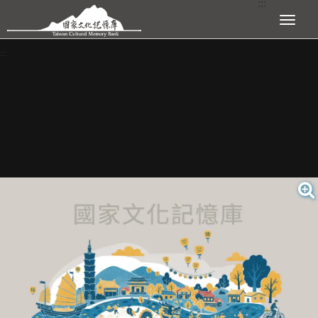
:::
跳到主要內容區塊
展開選單
:::