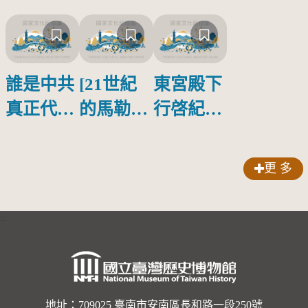
誰是中共
[21世紀
東宮殿下
真正代言
的馬勒、
行啓紀念
人？
歌劇人
物銀蓋碗
聲-對世
更 多
界與生命
的依戀—
:::
卡穆的馬
勒大地之
歌]【對
世界與生
地址：709025 臺南市安南區長和路一段250號