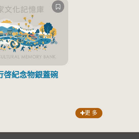
行啓紀念物銀蓋碗
更 多