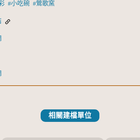
彩
小吃碗
鶯歌窯
結
網
網
相關建檔單位