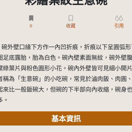
彩繪葉紋生意碗
0
收藏
引用
沿，碗外壁口緣下方作一內凹折痕，折痕以下呈圓弧
圈足底露胎，胎為白色。碗內壁素面無紋，碗外壁
黛綠葉片與粉色圓形小花。碗內外壁皆可見細小開
業者稱為「生意碗」的小吃碗，常見於滷肉飯、肉圓
起來比一般飯碗大，但碗的下半部向內收縮，碗身
多。
基本資訊