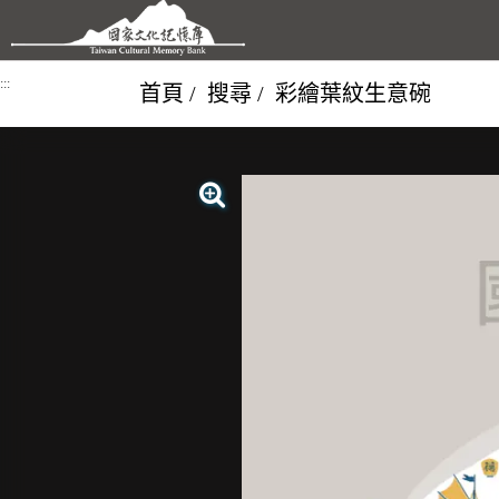
跳到主要內容區塊
:::
首頁
搜尋
彩繪葉紋生意碗