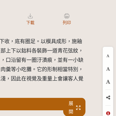
下載
列印
形下收，底有圈足。以模具成形，施釉
腹部上下以鈷料各裝飾一道青花弦紋，
縮
片，口沿留有一圈汙漬痕，並有一小缺
、肉羹等小吃攤。它的形制相當特別，
預
也淺，因此在視覺及重量上會讓客人覺
放
分
展
開