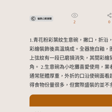
受著作權法保護-僅限於本平台有限度公開瀏覽
2
0
1.青花粉彩葉紋生意碗，撇口，折
彩繪裝飾後高溫燒成。全器施白釉，
上弦紋有一段已磨損消失，其間彩繪
角。 2.生意碗為小吃攤喜愛使用，
通常胚體厚重，外折的口沿使碗面看
得食物份量很多，但實際盛裝的並不