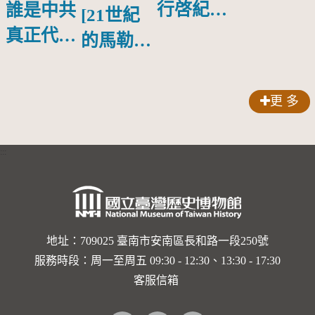
行啓紀念
誰是中共
[21世紀
物銀蓋碗
真正代言
的馬勒、
人？
歌劇人
聲-對世
更 多
界與生命
的依戀—
:::
卡穆的馬
勒大地之
歌]【對
世界與生
地址：709025 臺南市安南區長和路一段250號
服務時段：周一至周五 09:30 - 12:30、13:30 - 17:30
命的依戀
客服信箱
─卡穆的