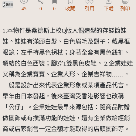
受著作權法保護-僅限於本平台有限度公開瀏覽
45
0
0
收藏
引用
下載
列印
1.本物件是桑德斯上校Q版人偶造型的存錢筒娃
娃。娃娃有滿頭白髮、白色眉毛及鬍子；戴黑框
眼鏡；左手持黑色拐杖；身著全套有黑色鈕扣、
領結的白色西裝；腳穿1雙黑色皮鞋。 2.企業娃娃
又稱為企業寶寶、企業人形、企業吉祥物……，
一般是設計出來代表企業形象或某項產品代言，
早年由日本發起，後來臺灣受香港影響也改稱
「公仔」。企業娃娃最早來源包括：隨商品附贈
做擺飾或有撲滿功能的娃娃，還有企業做給經銷
商或店家銷售一定金額才能取得的店頭擺飾等。