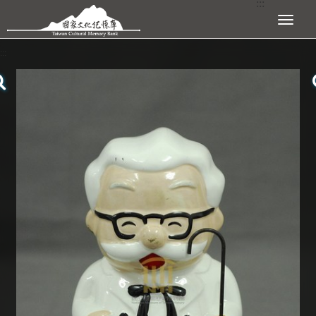
:::
跳到主要內容區塊
展開選單
:::
查看