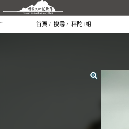
跳到主要內容區塊
:::
首頁
搜尋
秤陀1組