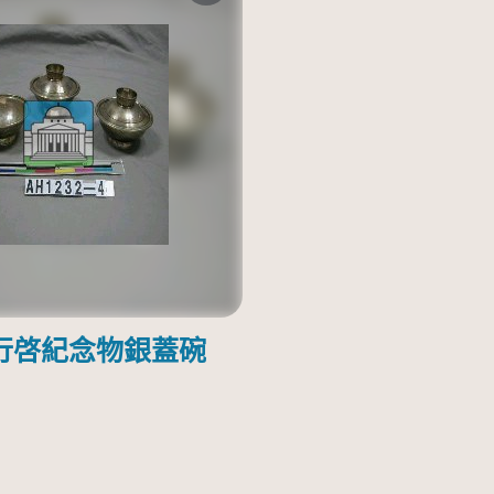
行啓紀念物銀蓋碗