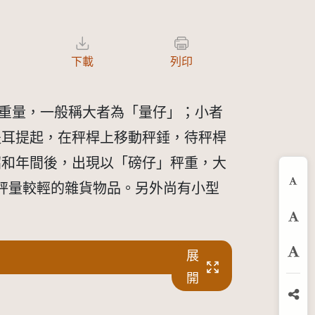
下載
列印
來稱重量，一般稱大者為「量仔」；小者
提耳提起，在秤桿上移動秤錘，待秤桿
昭和年間後，出現以「磅仔」秤重，大
秤量較輕的雜貨物品。另外尚有小型
縮
預
展
放
開
分