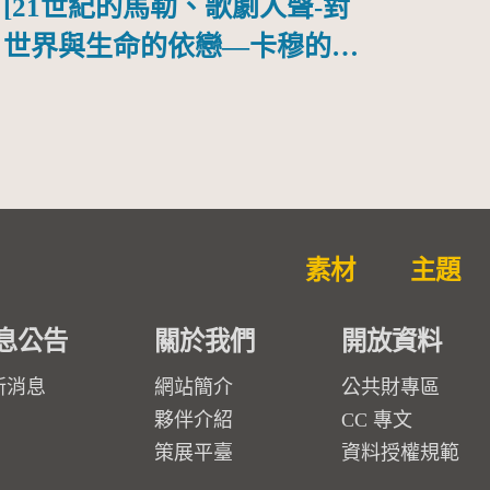
[21世紀的馬勒、歌劇人聲-對
世界與生命的依戀—卡穆的馬
勒大地之歌]【對世界與生命
的依戀─卡穆的馬勒大地之
歌】
素材
主題
息公告
關於我們
開放資料
新消息
網站簡介
公共財專區
夥伴介紹
CC 專文
策展平臺
資料授權規範