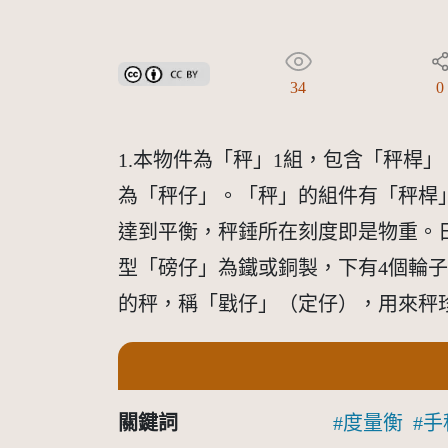
創用CC姓名標示 3.0 台灣及其後版本(CC BY 3.0 TW +
34
0
1.本物件為「秤」1組，包含「秤桿
為「秤仔」。「秤」的組件有「秤桿
達到平衡，秤錘所在刻度即是物重。
型「磅仔」為鐵或銅製，下有4個輪
的秤，稱「戥仔」（定仔），用來秤
關鍵詞
度量衡
手