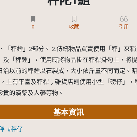
秤陀1組
)
0
收藏
引用
」、「秤錘」2部分。 2.傳統物品買賣使用「秤」
」及「秤錘」，使用時將物品掛在秤桿掛勾上，將
日治以前的秤錘以石製成，大小依斤量不同而定。
子，上有平臺及秤桿；雜貨店則使用小型「磅仔」，
珍貴的漢藥及人蔘等物。
基本資訊
秤
秤仔