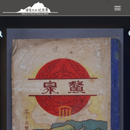
:::
跳到主要內容區塊
展開選單
:::
查看