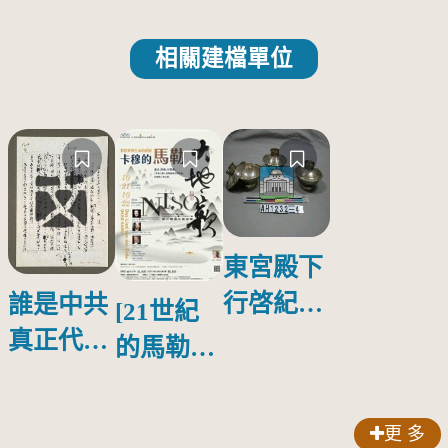
相關建檔單位
東宮殿下
行啓紀念
誰是中共
[21世紀
物銀蓋碗
真正代言
的馬勒、
人？
歌劇人
聲-對世
更 多