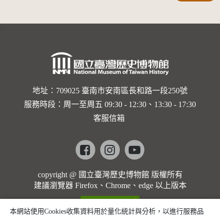
界與生命
的依戀—
:::
卡穆的馬
勒大地之
歌]【對
世界與生
地址：709025 臺南市安南區長和路一段250號
服務時段：周一至周五 09:30 - 12:30、13:30 - 17:30
命的依戀
客服信箱
─卡穆的
馬勒大地
Facebook
instagram
youtube
之歌】
copyright @ 國立臺灣歷史博物館 版權所有
建議瀏覽器 Firefox、Chrome、edge 以上版本
本網站使用Cookies收集資料用於量化統計與分析，以進行服務品