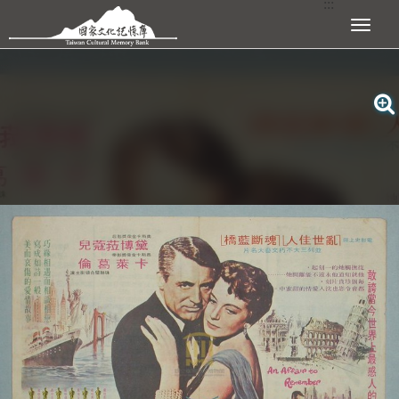
:::
跳到主要內容區塊
展開選單
:::