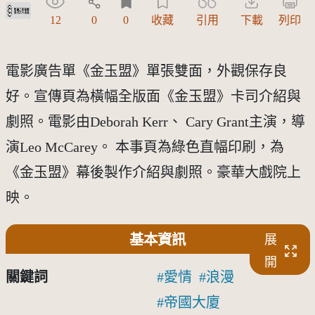
受著作權法保護-僅限於本平台有限度公開瀏覽
12
0
0
收藏
引用
下載
列印
電影廣告單《金玉盟》單張雙面，外觀保存良
好。宣傳頁為橫幅全版面《金玉盟》卡司介紹與
劇照。電影由Deborah Kerr、 Cary Grant主演，導
演Leo McCarey。 本事頁為綠色直幅印刷，為
《金玉盟》幕後製作介紹與劇照。豪華大戲院上
映。
基本資訊
展
開
關鍵詞
愛情
浪漫
帝國大廈