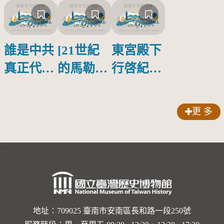
誰是中共
[21世紀
東宮殿下
真正代言
的馬勒、
行啓紀念
人？
歌劇人
物銀蓋碗
聲-對世
更 多
界與生命
的依戀—
:::
卡穆的馬
勒大地之
歌]【對
世界與生
地址：709025 臺南市安南區長和路一段250號