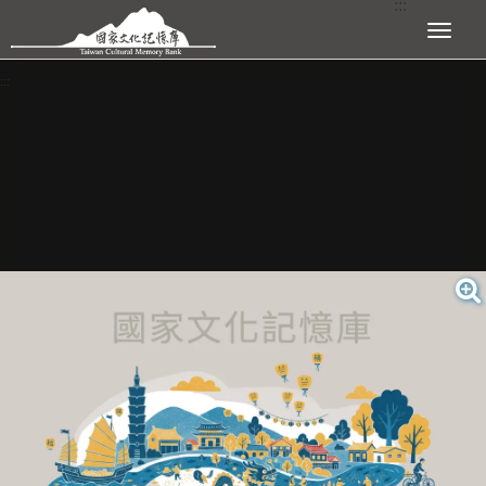
:::
跳到主要內容區塊
展開選單
:::