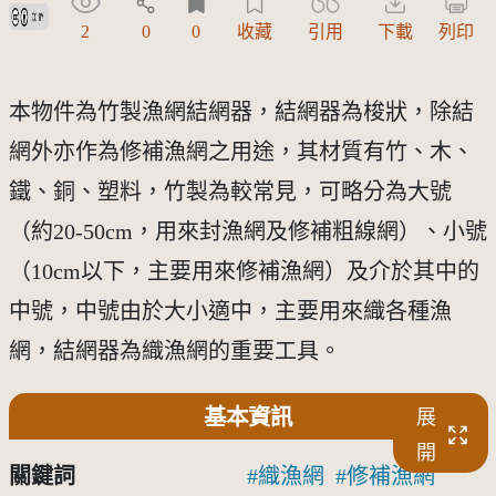
創用CC姓名標示 3.0 台灣及其後版本(CC BY 3.0 TW +)
2
0
0
收藏
引用
下載
列印
本物件為竹製漁網結網器，結網器為梭狀，除結
網外亦作為修補漁網之用途，其材質有竹、木、
鐵、銅、塑料，竹製為較常見，可略分為大號
（約20-50cm，用來封漁網及修補粗線網）、小號
（10cm以下，主要用來修補漁網）及介於其中的
中號，中號由於大小適中，主要用來織各種漁
網，結網器為織漁網的重要工具。
基本資訊
展
開
關鍵詞
織漁網
修補漁網