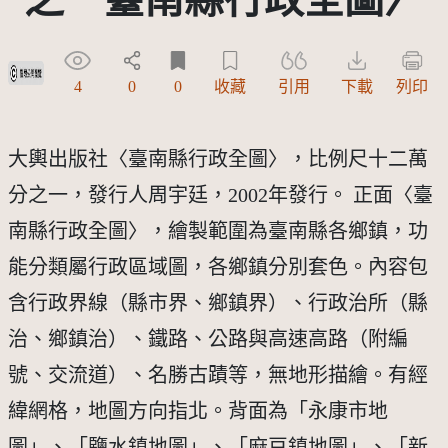
受著作權法保護-僅限於本平台有限度公開瀏覽
4
0
0
收藏
引用
下載
列印
大輿出版社〈臺南縣行政全圖〉，比例尺十二萬
分之一，發行人周宇廷，2002年發行。 正面〈臺
南縣行政全圖〉，繪製範圍為臺南縣各鄉鎮，功
能分類屬行政區域圖，各鄉鎮分別套色。內容包
含行政界線（縣市界、鄉鎮界）、行政治所（縣
治、鄉鎮治）、鐵路、公路與高速高路（附編
號、交流道）、名勝古蹟等，無地形描繪。有經
緯網格，地圖方向指北。背面為「永康市地
圖」、「鹽水鎮地圖」、「麻豆鎮地圖」、「新