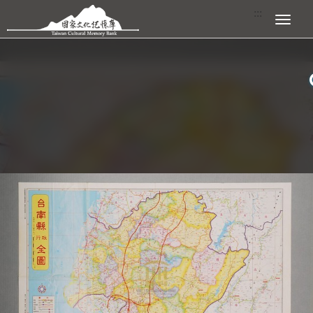
跳到主要內容區塊
:::
展開選單
:::