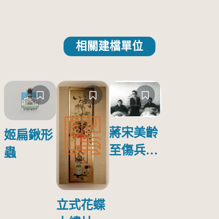
相關建檔單位
蔣宋美齡
姬扁鍬形
至傷兵醫
蟲
院探視受
傷日本戰
俘照片
立式花蝶