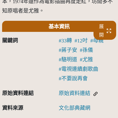
本，1974年還作為電影插曲再度走紅，坊間多不
知原唱者是尤雅。
基本資訊
展
開
關鍵詞
33轉
12吋
母親
蔣子安
孫儀
駱明道
尤雅
電視連續劇歌曲
不要說再會
原始資料連結
原始資料連結
資料來源
文化部典藏網