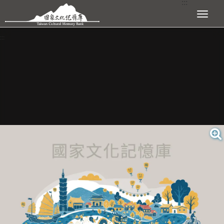
:::
跳到主要內容區塊
展開選單
:::