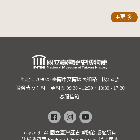
人？
歌劇人
物銀蓋碗
聲-對世
更 多
界與生命
的依戀—
:::
卡穆的馬
勒大地之
歌]【對
世界與生
地址：709025 臺南市安南區長和路一段250號
服務時段：周一至周五 09:30 - 12:30、13:30 - 17:30
命的依戀
客服信箱
─卡穆的
馬勒大地
Facebook
instagram
youtube
之歌】
copyright @ 國立臺灣歷史博物館 版權所有
建議瀏覽器 Firefox、Chrome、edge 以上版本