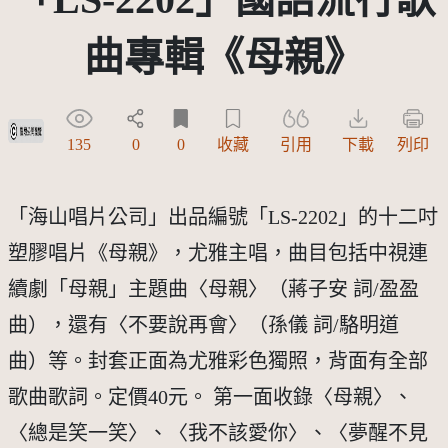
曲專輯《母親》
受著作權法保護-僅限於本平台有限度公開瀏覽
135
0
0
收藏
引用
下載
列印
「海山唱片公司」出品編號「LS-2202」的十二吋
塑膠唱片《母親》，尤雅主唱，曲目包括中視連
續劇「母親」主題曲〈母親〉（蔣子安 詞/盈盈
曲），還有〈不要說再會〉（孫儀 詞/駱明道
曲）等。封套正面為尤雅彩色獨照，背面有全部
歌曲歌詞。定價40元。 第一面收錄〈母親〉、
〈總是笑一笑〉、〈我不該愛你〉、〈夢醒不見