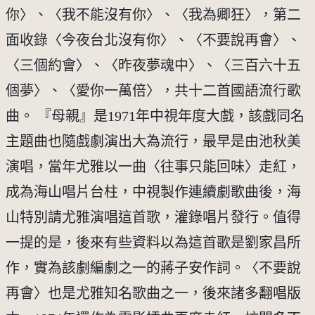
你〉、〈我不能沒有你〉、〈我為卿狂〉，第二
面收錄〈今夜台北沒有你〉、〈不要說再會〉、
〈三個約會〉、〈昨夜夢魂中〉、〈三百六十五
個夢〉、〈愛你一萬倍〉，共十二首國語流行歌
曲。 『母親』是1971年中視年度大戲，該戲同名
主題曲也隨戲劇演出大為流行，最早是由池秋美
演唱，當年尤雅以一曲〈往事只能回味〉走紅，
成為海山唱片台柱，中視製作連續劇歌曲後，海
山特別請尤雅演唱這首歌，灌錄唱片發行。值得
一提的是，後來有些資料以為這首歌是劉家昌所
作，實為該劇編劇之一的蔣子安作詞。〈不要說
再會〉也是尤雅知名歌曲之一，後來諸多翻唱版