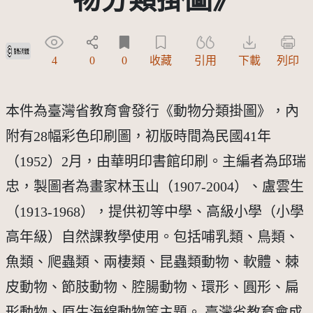
受著作權法保護-僅限於本平台有限度公開瀏覽
4
0
0
收藏
引用
下載
列印
本件為臺灣省教育會發行《動物分類掛圖》，內
附有28幅彩色印刷圖，初版時間為民國41年
（1952）2月，由華明印書館印刷。主編者為邱瑞
忠，製圖者為畫家林玉山（1907-2004）、盧雲生
（1913-1968），提供初等中學、高級小學（小學
高年級）自然課教學使用。包括哺乳類、鳥類、
魚類、爬蟲類、兩棲類、昆蟲類動物、軟體、棘
皮動物、節肢動物、腔腸動物、環形、圓形、扁
形動物、原生海綿動物等主題。 臺灣省教育會成