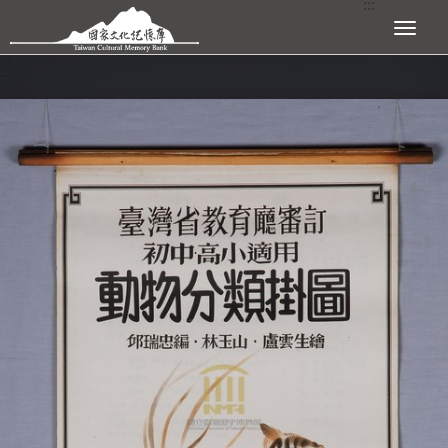
:::
跳到主要內容區塊
展開選單
:::