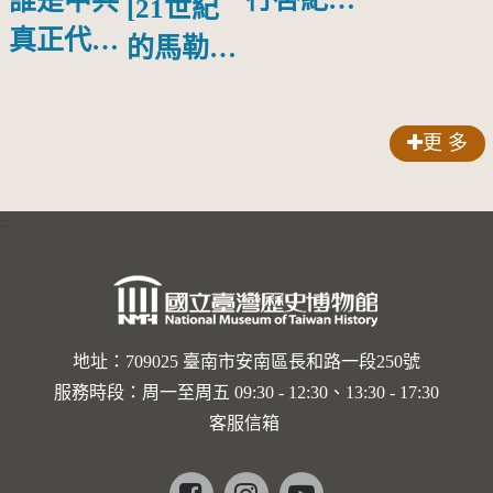
誰是中共
[21世紀
物銀蓋碗
真正代言
的馬勒、
人？
歌劇人
聲-對世
更 多
界與生命
的依戀—
:::
卡穆的馬
勒大地之
歌]【對
世界與生
地址：709025 臺南市安南區長和路一段250號
服務時段：周一至周五 09:30 - 12:30、13:30 - 17:30
命的依戀
客服信箱
─卡穆的
馬勒大地
Facebook
instagram
youtube