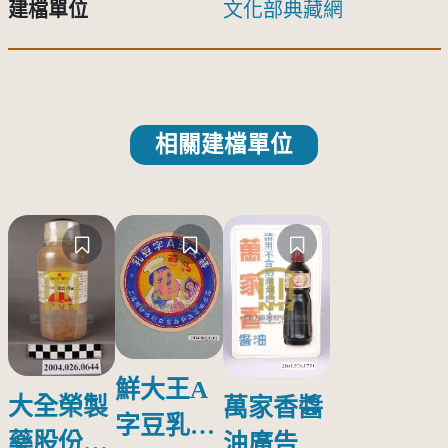
建檔單位
文化部典藏網
相關建檔單位
鮮大王A
大全榮製
萬家香醬
字豆乳罐
藥股份有
油廣告塑