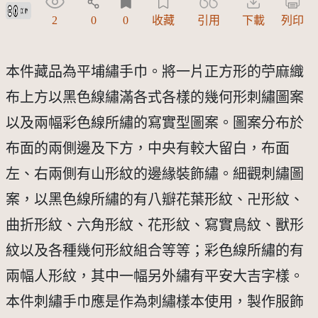
創用CC姓名標示 3.0 台灣及其後版本(CC BY 3.0 TW +)
2
0
0
收藏
引用
下載
列印
本件藏品為平埔繡手巾。將一片正方形的苧麻織
布上方以黑色線繡滿各式各樣的幾何形刺繡圖案
以及兩幅彩色線所繡的寫實型圖案。圖案分布於
布面的兩側邊及下方，中央有較大留白，布面
左、右兩側有山形紋的邊緣裝飾繡。細觀刺繡圖
案，以黑色線所繡的有八瓣花葉形紋、卍形紋、
曲折形紋、六角形紋、花形紋、寫實鳥紋、獸形
紋以及各種幾何形紋組合等等；彩色線所繡的有
兩幅人形紋，其中一幅另外繡有平安大吉字樣。
本件刺繡手巾應是作為刺繡樣本使用，製作服飾