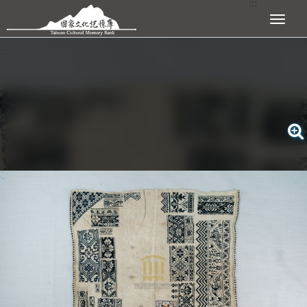
:::
跳到主要內容區塊
展開選單
:::