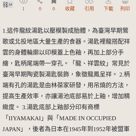
創用CC姓名標示 3.0 台灣及其後版本(CC BY 3.0 TW +)
1
0
0
收藏
引用
下載
列印
1.這件龍紋湯匙以壓模製成胎體，為臺灣早期鶯
歌或北投地區大量生產的食器。湯匙裡龍搭配祥
雲的身體輪廓以印模蓋上色釉，再加上部分手
繪，匙柄尾端帶一穿孔。「龍、祥雲紋」常見於
臺灣早期陶瓷製湯匙裝飾，象徵龍鳳呈祥。 2.柄
端有孔的湯匙是由林葆家研發，用吊燒的方法，
提高生產效率，亦讓湯池底部易於上釉，增加精
緻度。 3.湯匙底部上釉部分印有商標
「IIYAMAKAI」與「MADE IN OCCUPIED
JAPAN」，後者為日本在1945年到1952年被盟軍