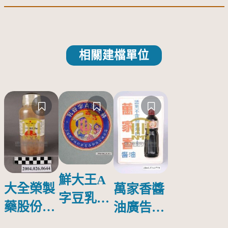
相關建檔單位
鮮大王A
大全榮製
萬家香醬
字豆乳罐
藥股份有
油廣告塑
頭圓形標
限公司出
膠牌