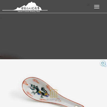
跳到主要內容區塊
:::
展開選單
:::