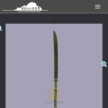
:::
跳到主要內容區塊
展開選單
:::
查看