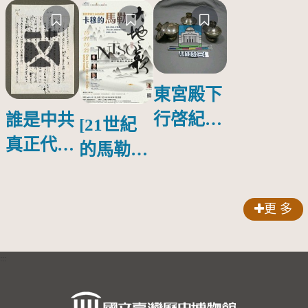
東宮殿下
行啓紀念
誰是中共
[21世紀
物銀蓋碗
真正代言
的馬勒、
人？
歌劇人
聲-對世
更 多
界與生命
的依戀—
:::
卡穆的馬
勒大地之