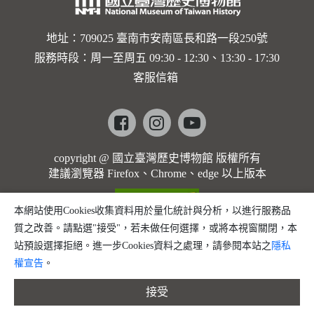
歌]【對
世界與生
地址：709025 臺南市安南區長和路一段250號
服務時段：周一至周五 09:30 - 12:30、13:30 - 17:30
命的依戀
客服信箱
─卡穆的
馬勒大地
Facebook
instagram
youtube
之歌】
copyright @ 國立臺灣歷史博物館 版權所有
建議瀏覽器 Firefox、Chrome、edge 以上版本
本網站使用Cookies收集資料用於量化統計與分析，以進行服務品
質之改善。請點選"接受"，若未做任何選擇，或將本視窗關閉，本
站預設選擇拒絕。進一步Cookies資料之處理，請參閱本站之
隱私
權宣告
。
接受
縮小字體
預設字體大小
放大字體
分享
問題回報