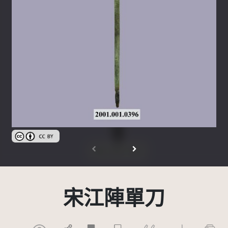
創用CC姓名標示 3.0 台灣及其後版本(CC BY 3.0 TW +)
宋江陣單刀