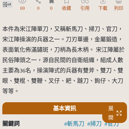
創用CC姓名標示 3.0 台灣及其後版本(CC BY 3.0 TW +)
69
0
0
收藏
引用
下載
列印
本件為宋江陣單刀，又稱斬馬刀、掃刀、官刀，
宋江陣操演的兵器之一。刀刃單邊，金屬鍛造，
表面氧化佈滿鏽斑，刀柄為長木柄。 宋江陣屬於
民俗陣頭之一，源自民間的自衛組織，組成人數
主要為36名，操演陣式的兵器有雙斧、雙刀、雙
眼、雙棍、雙鞭、叉仔、耙、躂刀、鉤仔、大刀
等等。
基本資訊
展
開
關鍵詞
斬馬刀
掃刀
官刀