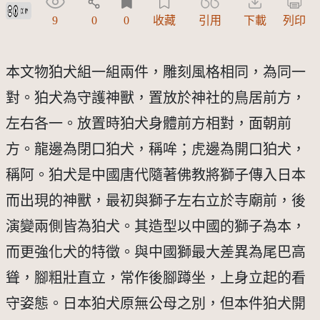
創用CC姓名標示 3.0 台灣及其後版本(CC BY 3.0 TW +)
9
0
0
收藏
引用
下載
列印
本文物狛犬組一組兩件，雕刻風格相同，為同一
對。狛犬為守護神獸，置放於神社的鳥居前方，
左右各一。放置時狛犬身體前方相對，面朝前
方。龍邊為閉口狛犬，稱哞；虎邊為開口狛犬，
稱阿。狛犬是中國唐代隨著佛教將獅子傳入日本
而出現的神獸，最初與獅子左右立於寺廟前，後
演變兩側皆為狛犬。其造型以中國的獅子為本，
而更強化犬的特徵。與中國獅最大差異為尾巴高
聳，腳粗壯直立，常作後腳蹲坐，上身立起的看
守姿態。日本狛犬原無公母之別，但本件狛犬開