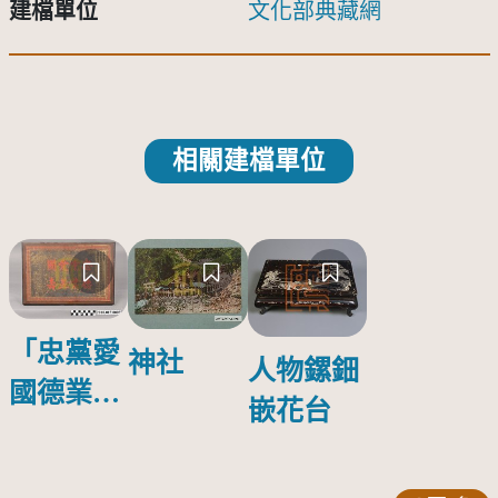
建檔單位
文化部典藏網
相關建檔單位
「忠黨愛
神社
人物鏍鈿
國德業並
嵌花台
壽」匾額