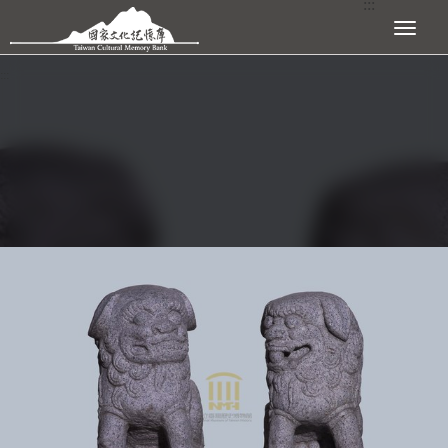
:::
跳到主要內容區塊
展開選單
:::