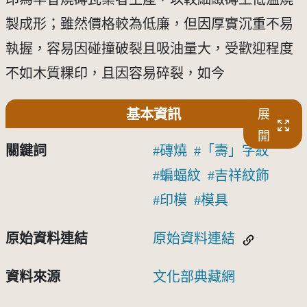
製成形；雖然價格較為低廉，但因厚實沉重不易
執握，容易因碰撞破裂且吸油量大，受歡迎程度
不如木質粿印，且因容易碎裂，如今
基本資訊
展
開
關鍵詞
磚燒
「壽」字紋
蝙蝠紋
吉祥紋飾
印模
模具
原始資料連結
原始資料連結
資料來源
文化部典藏網