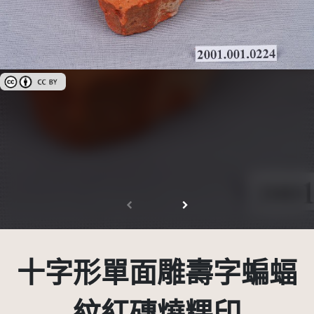
創用CC姓名標示 3.0 台灣及其後版本(CC BY 3.0 TW +)
十字形單面雕壽字蝙蝠
紋紅磚燒粿印