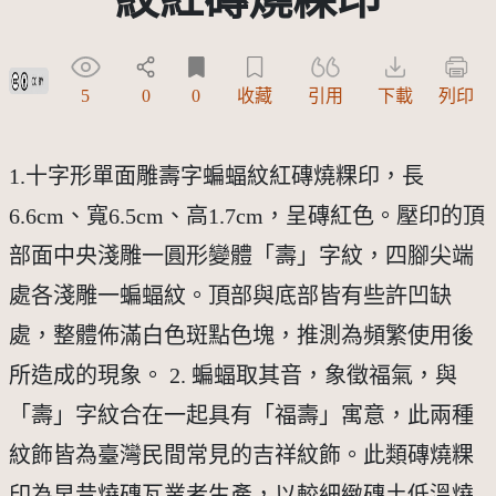
創用CC姓名標示 3.0 台灣及其後版本(CC BY 3.0 TW +)
5
0
0
收藏
引用
下載
列印
1.十字形單面雕壽字蝙蝠紋紅磚燒粿印，長
6.6cm、寬6.5cm、高1.7cm，呈磚紅色。壓印的頂
部面中央淺雕一圓形變體「壽」字紋，四腳尖端
處各淺雕一蝙蝠紋。頂部與底部皆有些許凹缺
處，整體佈滿白色斑點色塊，推測為頻繁使用後
所造成的現象。 2. 蝙蝠取其音，象徵福氣，與
「壽」字紋合在一起具有「福壽」寓意，此兩種
紋飾皆為臺灣民間常見的吉祥紋飾。此類磚燒粿
印為早昔燒磚瓦業者生產，以較細緻磚土低溫燒