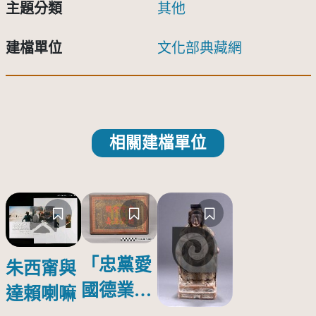
主題分類
其他
建檔單位
文化部典藏網
相關建檔單位
「忠黨愛
朱西甯與
國德業並
達賴喇嘛
壽」匾額