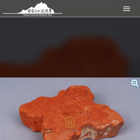
:::
跳到主要內容區塊
展開選單
:::