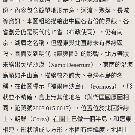
份。內容包含簡單地形示意，河流、聚落、長城
等資訊。本圖粗略描繪出中國各省份的界線，各
省劃分仍是明代的15省（布政使司），仍有南
京、湖廣之名稱，但遼東與北直隸未有界線區
隔。圖面受到明代《廣輿圖》的影響，北方帶狀
來繪出戈壁沙漠（Xamo Desertum）。東南的沿海
島嶼如舟山島，描繪較為誇大。臺灣本島的名
稱，在此圖標示「福爾摩沙島」（Formosa），形
狀並不精確，島上無其他地名（與衛匡國原圖相
同，館藏號2003.015.0017），位置位於北回歸線
上。朝鮮（Corea）在圖上已做一個半島，和遼東
相連，形狀略成長方形。本圖有經緯度，地圖上