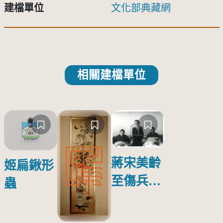
建檔單位
文化部典藏網
相關建檔單位
蔣宋美齡
姬扁鍬形
至傷兵醫
蟲
院探視受
傷日本戰