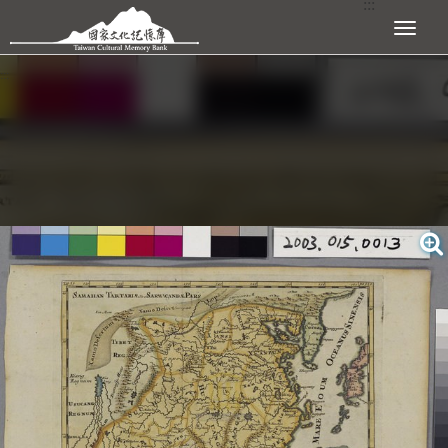
:::
跳到主要內容區塊
展開選單
:::