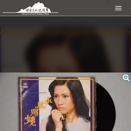
:::
跳到主要內容區塊
展開選單
:::