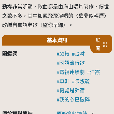
動機非常明顯，歌曲都是由海山唱片製作，傳世
之歌不多，其中如鳳飛飛演唱的〈舊夢似輕煙〉
改編自臺語老歌〈望你早歸〉。
基本資訊
展
開
關鍵詞
33轉
12吋
國語流行歌
電視連續劇
江霞
車軒
陳淑麗
何處是歸宿
我的心已破碎