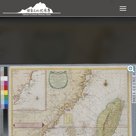
:::
跳到主要內容區塊
展開選單
:::