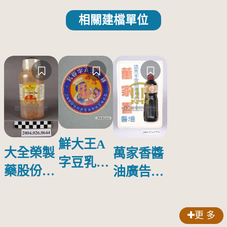
相關建檔單位
鮮大王A
大全榮製
萬家香醬
字豆乳罐
藥股份有
油廣告塑
頭圓形標
限公司出
膠牌
籤紙原稿
品索比林
更 多
錠