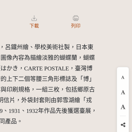
下載
列印
一，呂鐵州繪、學校美術社製，日本東
，圖像內容為描繪淡雅的蝴蝶蘭，蝴蝶
，CARTE POSTALE，臺灣博
府的上下二個等腰三角形標誌及「博」
縮
案與印刷規格，一組三枚，包括鄉原古
預
明信片，外袋封套則由郭雪湖繪「戎
9、1931、1932年作品先後獲選臺展，
放
相同產品。
分