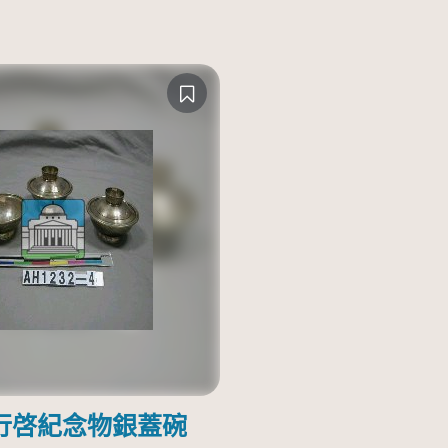
行啓紀念物銀蓋碗