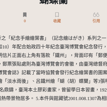
蝴蝶蘭
)
0
收藏
引用
發行之「紀念手繪繪葉書」（記念繪はがき）系列之
昭和10）年配合始政四十年紀念臺灣博覽會紀念發行
明信片正面右上角有落款「鐵州」，背面印有「郵便はかき
，郵票張貼處則為臺灣博覽會的會徽，由臺灣總督
灣博覽會誌》記載了當時協贊會發行紀念繪葉書的圖
繪「淡水雨後」、呂鐵州繪「蝴（胡）蝶蘭」等3張
），原名鼎鑄，臺灣本土膠彩畫家，曾留學日本習畫，192
帶景物居多。 5.本件與館藏號2001.008.1307為