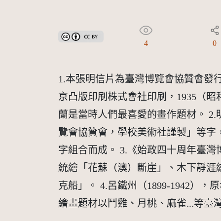
創用CC姓名標示 3.0 台灣及其後版本(CC BY 3.0 TW +
4
0
1.本張明信片為臺灣博覽會協贊會
京凸版印刷株式會社印刷，1935（
蘭是當時人們最喜愛的畫作題材。 2.
覽會協贊會，學校美術社謹製」等字
字組合而成。 3.《始政四十周年臺
統繪「花蘇（澳）斷崖」、木下靜涯
克船」。 4.呂鐵州（1899-1942
繪畫題材以鬥雞、月桃、麻雀...等臺灣熱