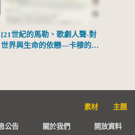
[21世紀的馬勒、歌劇人聲-對
世界與生命的依戀—卡穆的馬
勒大地之歌]【對世界與生命
的依戀─卡穆的馬勒大地之
歌】
素材
主題
息公告
關於我們
開放資料