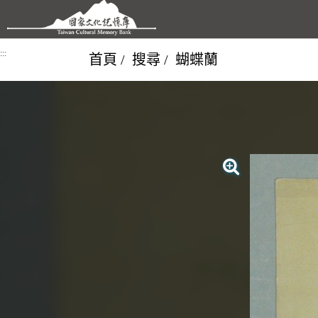
跳到主要內容區塊
:::
首頁
搜尋
蝴蝶蘭