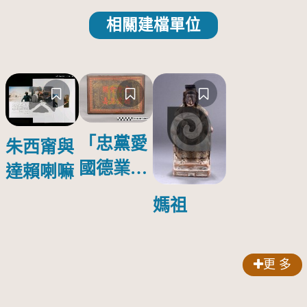
相關建檔單位
「忠黨愛
朱西甯與
國德業並
達賴喇嘛
壽」匾額
媽祖
更 多