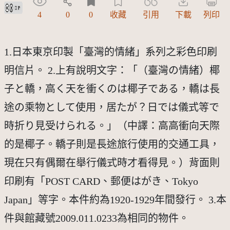
創用CC姓名標示 3.0 台灣及其後版本(CC BY 3.0 TW +)
4
0
0
收藏
引用
下載
列印
1.日本東京印製「臺灣的情緒」系列之彩色印刷
明信片。 2.上有說明文字：「（臺灣の情緒）椰
子と轎，高く天を衝くのは椰子である，轎は長
途の乘物として使用，居たが？日では儀式等で
時折り見受けられる。」（中譯：高高衝向天際
的是椰子。轎子則是長途旅行使用的交通工具，
現在只有偶爾在舉行儀式時才看得見。）背面則
印刷有「POST CARD、郵便はがき、Tokyo
Japan」等字。本件約為1920-1929年間發行。 3.本
件與館藏號2009.011.0233為相同的物件。