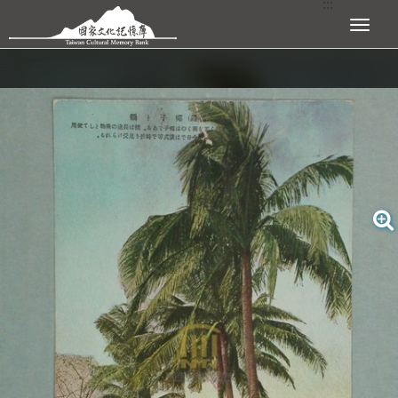
:::
跳到主要內容區塊
展開選單
:::