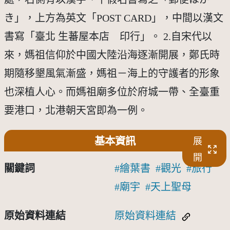
き」，上方為英文「POST CARD」，中間以漢文
書寫「臺北 生蕃屋本店 印行」。 2.自宋代以
來，媽祖信仰於中國大陸沿海逐漸開展，鄭氏時
期隨移墾風氣漸盛，媽祖－海上的守護者的形象
也深植人心。而媽祖廟多位於府城一帶、全臺重
要港口，北港朝天宮即為一例。
基本資訊
展
開
關鍵詞
繪葉書
觀光
旅行
廟宇
天上聖母
原始資料連結
原始資料連結