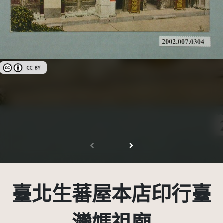
創用CC姓名標示 3.0 台灣及其後版本(CC BY 3.0 TW +)
臺北生蕃屋本店印行臺
灣媽祖廟