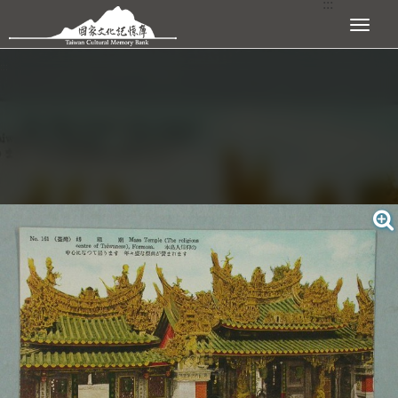
:::
跳到主要內容區塊
展開選單
:::