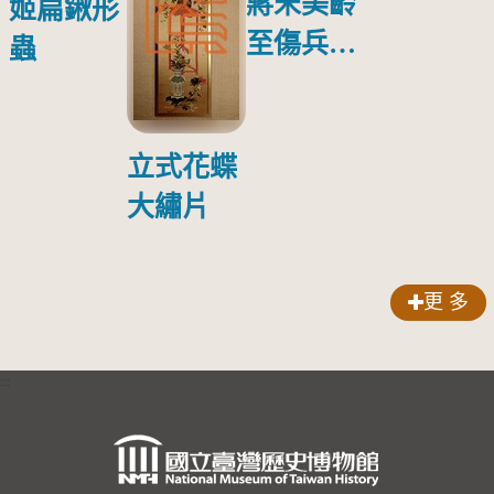
蔣宋美齡
姬扁鍬形
至傷兵醫
蟲
院探視受
傷日本戰
俘照片
立式花蝶
大繡片
更 多
:::