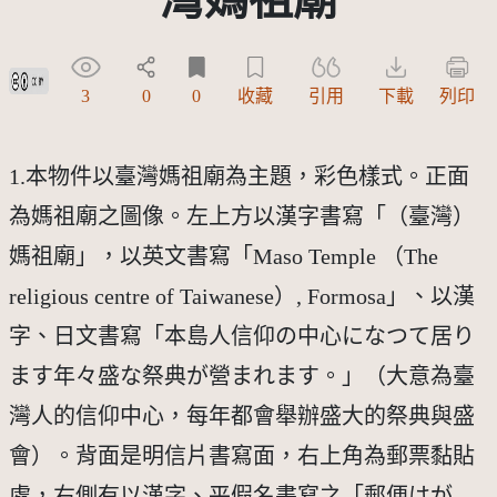
創用CC姓名標示 3.0 台灣及其後版本(CC BY 3.0 TW +)
3
0
0
收藏
引用
下載
列印
1.本物件以臺灣媽祖廟為主題，彩色樣式。正面
為媽祖廟之圖像。左上方以漢字書寫「（臺灣）
媽祖廟」，以英文書寫「Maso Temple （The
religious centre of Taiwanese）, Formosa」、以漢
字、日文書寫「本島人信仰の中心になつて居り
ます年々盛な祭典が營まれます。」（大意為臺
灣人的信仰中心，每年都會舉辦盛大的祭典與盛
會）。背面是明信片書寫面，右上角為郵票黏貼
處，右側有以漢字、平假名書寫之「郵便はが