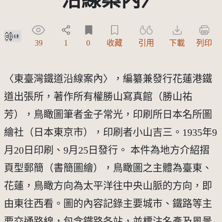
創用CC姓名標示 3.0 台灣及其後版本(CC BY 3.0 TW +)
39
1
0
收藏
引用
下載
列印
〈東臺灣鐵道沿線案內〉，編纂兼發行花蓮港鐵
道出張所，著作所有權勝山寫真館（勝山祐
芳），鳥瞰圖筆者金子常光，印刷所日本名所圖
繪社（日本東京市），印刷者小山吉三。1935年9
月20日印刷、9月25日發行。 本件為地方介紹摺
頁型郵簡（書簡圖繪），鳥瞰圖之主體為臺東、
花蓮，鳥瞰方向為太平洋往中央山脈的方向，即
由東往西看。圖的內容記錄主要城市、鐵路等主
要交通路線，包含鐵路各站，並標注名產及風景