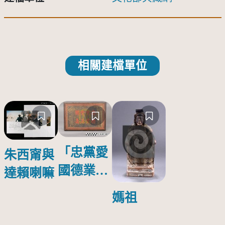
相關建檔單位
「忠黨愛
朱西甯與
國德業並
達賴喇嘛
壽」匾額
媽祖