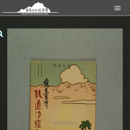
:::
跳到主要內容區塊
展開選單
:::
查看