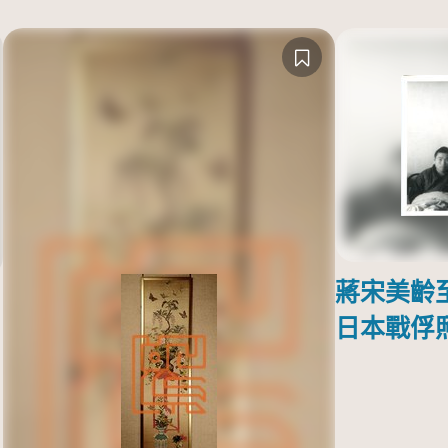
蔣宋美齡
日本戰俘