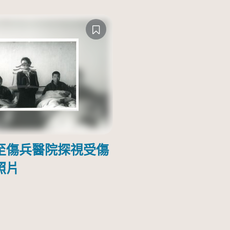
至傷兵醫院探視受傷
照片