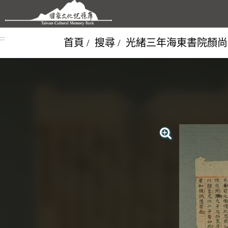
跳到主要內容區塊
:::
首頁
搜尋
光緒三年海東書院顏尚