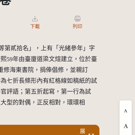
卷
下載
列印
特等第貳拾名」，上有「光緒參年」字
熙59年由臺廈道梁文煊建立，位於臺
重修海東書院，捐俸倡修，並親訂
卷為七折長條形內有紅格線如稿紙的試
學官評語；第五折起寫，第一行為試
組大型的對偶，正反相對，環環相
縮
預
展