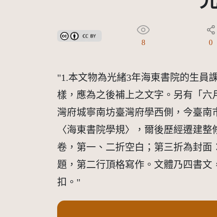
創用CC姓名標示 3.0 台灣及其後版本(CC BY 3.0 TW +
8
0
"1.本文物為光緒3年海東書院的生
樣，應為之後補上之文字。另有「六月
灣府城寧南坊臺灣府學西側，今臺南
〈海東書院學規〉，爾後歷經遷建整修
卷，第一、二折空白；第三折為封面
題，第二行頂格寫作。文體乃四書文
扣。"