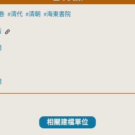
卷
清代
清朝
海東書院
結
網
網
相關建檔單位