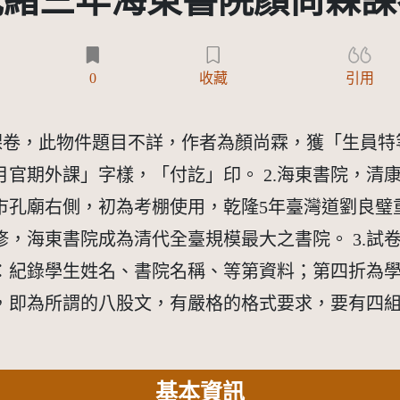
光緒三年海東書院顏尚霖課
)
0
收藏
引用
員課卷，此物件題目不詳，作者為顏尚霖，獲「生員
官期外課」字樣，「付訖」印。 2.海東書院，清康
市孔廟右側，初為考棚使用，乾隆5年臺灣道劉良璧
，海東書院成為清代全臺規模最大之書院。 3.試
：紀錄學生姓名、書院名稱、等第資料；第四折為
，即為所謂的八股文，有嚴格的格式要求，要有四
基本資訊