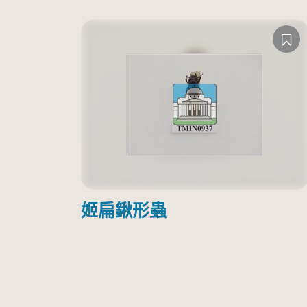
姬扁鍬形蟲